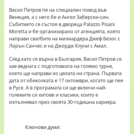
Васил Петров пя на специален повод във
Венеция, а с него бе и Ангел Заберски-син.
Събитието се състоя в двореца Palazzo Pisani
Moretta и бе организирано от агенцията, която
направи сватбите на милиардера Джеф Безос с
Лорън Санчес и на Джордж Клуни с Амал.
След като се върна в България, Васил Петров се
зае веднага с подготовката на голямо турне,
което ще направи из цялата ни страна. Първата
дата от обиколката е 17 октомври, когато ще пее
в Русе. А в програмата си ще включи най-
големите си хитове и класики, които е
изпълнявал през своята 30-годишна кариера.
Ключови думи: