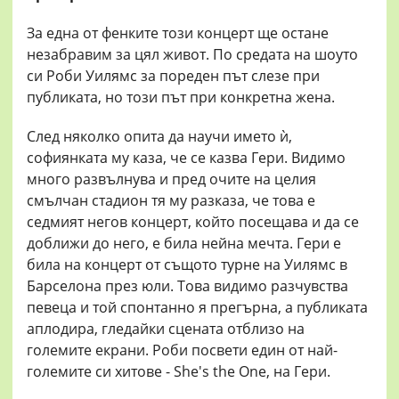
За една от фенките този концерт ще остане
незабравим за цял живот. По средата на шоуто
си Роби Уилямс за пореден път слезе при
публиката, но този път при конкретна жена.
След няколко опита да научи името ѝ,
софиянката му каза, че се казва Гери. Видимо
много развълнува и пред очите на целия
смълчан стадион тя му разказа, че това е
седмият негов концерт, който посещава и да се
доближи до него, е била нейна мечта. Гери е
била на концерт от същото турне на Уилямс в
Барселона през юли. Това видимо разчувства
певеца и той спонтанно я прегърна, а публиката
аплодира, гледайки сцената отблизо на
големите екрани. Роби посвети един от най-
големите си хитове - She's the One, на Гери.