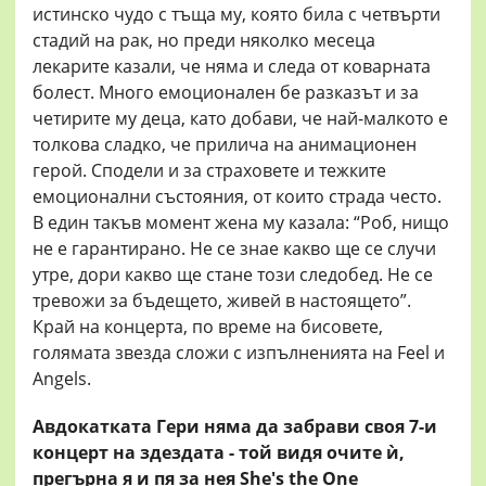
истинско чудо с тъща му, която била с четвърти
стадий на рак, но преди няколко месеца
лекарите казали, че няма и следа от коварната
болест. Много емоционален бе разказът и за
четирите му деца, като добави, че най-малкото е
толкова сладко, че прилича на анимационен
герой. Сподели и за страховете и тежките
емоционални състояния, от които страда често.
В един такъв момент жена му казала: “Роб, нищо
не е гарантирано. Не се знае какво ще се случи
утре, дори какво ще стане този следобед. Не се
тревожи за бъдещето, живей в настоящето”.
Край на концерта, по време на бисовете,
голямата звезда сложи с изпълненията на Feel и
Angels.
Авдокатката Гери няма да забрави своя 7-и
концерт на здездата - той видя очите ѝ,
прегърна я и пя за нея She's the One