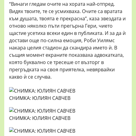
“Винаги гледам очите на хората най-отпред.
Видях твоите, те се усмихваха. Очите са вратата
към душата, твоята е прекрасна”, каза звездата и
отново няколко пъти прегърна Гери, чието
щастие усетиха всеки един в публиката. И за да ѝ
достави още по-силна емоция, Роби Уилямс
накара целия стадион да скандира името ѝ. В
същия момент екраните показваха адвокатката,
която буквално се тресеше от възторг в
прегръдката на своя приятелка, невярвайки
какво ѝ се случва.
СНИМКА: ЮЛИЯН САВЧЕВ
СНИМКА: ЮЛИЯН САВЧЕВ