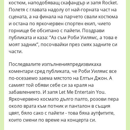
костюм, наподобяващ скафандър и запя Rocket.
Полетя с главата надолу от най-горната част на
сцената, а на финала на парчето свали костюма
и остана по яркочервен спортен екип, чието
горнище бе обсипано с пайети. Поздрави
публиката и каза: “Аз съм Роби Уилямс, а това е
моят задник”, посочвайки през смях задните си
части.
Последвалите изпълненияпредизвикаха
коментари сред публиката, че Роби Уилямс все
по-осезаемо заема мястото на Елтън Джон. А
самият той обяви себе си за краля на
забавлението. И запя Let Me Entertain You.
Яркочервено космато дълго палто, розови пера
около врата към потник и панталон в същия
цвят, бяло сако с пайети - това бяха аутфитите,
които смени по време на концерта си.