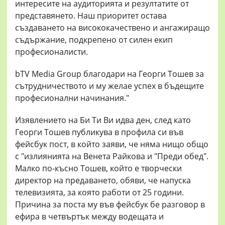
интересите на аудиторията и резултатите от
представянето. Наш приоритет остава
създаването на висококачествено и ангажиращо
съдържание, подкрепено от силен екип
професионалисти.
bTV Media Group благодари на Георги Тошев за
сътрудничеството и му желае успех в бъдещите
професионални начинания."
Изявлението на Би Ти Ви идва ден, след като
Георги Тошев публикува в профила си във
фейсбук пост, в който заяви, че няма нищо общо
с "излиянията на Венета Райкова и "Преди обед".
Малко по-късно Тошев, който е творчески
директор на предаването, обяви, че напуска
телевизията, за която работи от 25 години.
Причина за поста му във фейсбук бе разговор в
ефира в четвъртък между водещата и