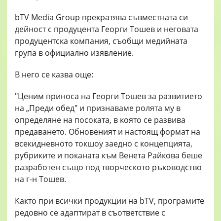
bTV Media Group прекратява съвместната си
дейност с продуцента Георги Тошев и неговата
продуцентска компания, съобщи медийната
група в официално изявление.
В него се казва още:
"Ценим приноса на Георги Тошев за развитието
на „Преди обед" и признаваме ролята му в
определяне на посоката, в която се развива
предаването. Обновеният и настоящ формат на
всекидневното токшоу заедно с концепцията,
рубриките и поканата към Венета Райкова беше
разработен също под творческото ръководство
на г-н Тошев.
Както при всички продукции на bTV, програмите
редовно се адаптират в съответствие с