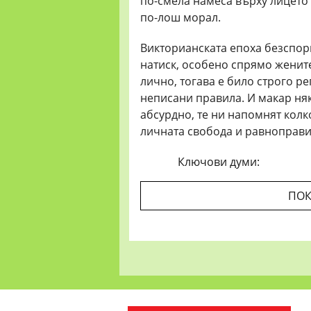
по-смела намеса върху лицето 
по-лош морал.
Викторианската епоха безспор
натиск, особено спрямо жените
лично, тогава е било строго р
неписани правила. И макар няк
абсурдно, те ни напомнят кол
личната свобода и равноправи
Ключови думи:
ПОК