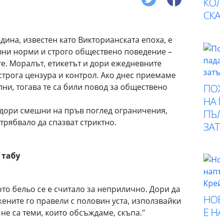
КО
СК
дина, известен като Викторианската епоха, е
вни норми и строго обществено поведение –
е. Моралът, етикетът и дори ежедневните
строга цензура и контрол. Ако днес приемаме
ПО
ни, тогава те са били повод за обществено
НА
и дори смешни на пръв поглед ограничения,
ПЪ
трябвало да спазват стриктно.
ЗА
 табу
то бельо се е считало за неприлично. Дори да
НО
жените го правели с половин уста, използвайки
Е 
не са теми, които обсъждаме, скъпа."