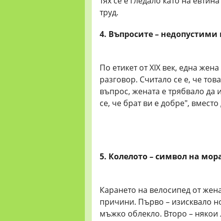
тях се е гледало като на евти
труд.
4. Въпросите – недопустими 
По етикет от XIX век, една жен
разговор. Считало се е, че то
въпрос, жената е трябвало да
се, че брат ви е добре", вместо
5. Колелото – символ на мо
Карането на велосипед от жен
причини. Първо – изисквало н
мъжко облекло. Второ – някои 