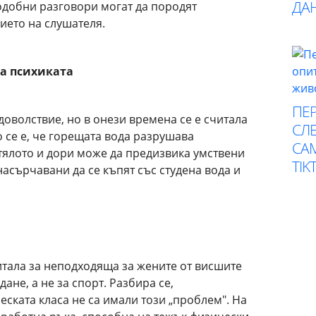
ДА
одобни разговори могат да породят
ието на слушателя.
за психиката
ПЕР
доволствие, но в онези времена се е считала
СЛЕ
 се е, че горещата вода разрушава
СА
тялото и дори може да предизвика умствени
TIK
насърчавани да се къпят със студена вода и
итала за неподходяща за жените от висшите
ане, а не за спорт. Разбира се,
ската класа не са имали този „проблем". На