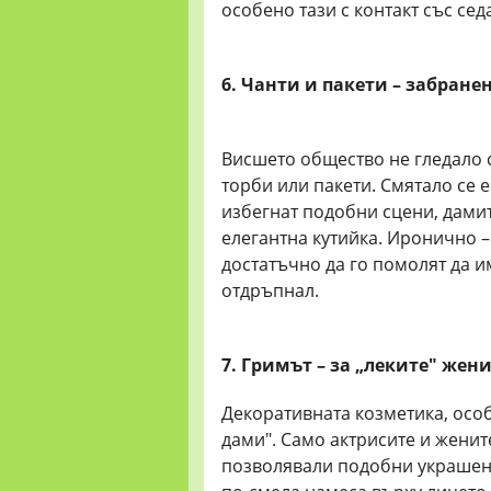
особено тази с контакт със сед
6. Чанти и пакети – забране
Висшето общество не гледало с
торби или пакети. Смятало се е
избегнат подобни сцени, дамит
елегантна кутийка. Иронично –
достатъчно да го помолят да и
отдръпнал.
7. Гримът – за „леките" жен
Декоративната козметика, особ
дами". Само актрисите и женит
позволявали подобни украшени