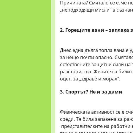
Причината? Смятало се е, че п
„неподходящи мисли" в съзнан
2. Горещите вани – заплаха 
Днес една дълга топла вана е у
за нещо почти опасно. Смятало
естествените защитни сили на 
разстройства. Жените са били 
оцет, за „здраве и морал".
3. Спортът? Не и за дами
Физическата активност се е сч
среди. Тя била запазена за ражд
представителките на работниче