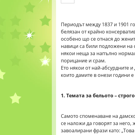
Периодът между 1837 и 1901 го
белязан от крайно консервати
особено що се отнася до женит
навици са били подложени на 
някои неща за напълно нормал
порицание и срам.
Ето някои от най-абсурдните 
които дамите в онези години е 
1. Темата за бельото – строго
Самото споменаване на дамско
се наложи да говорят за него, 
завоалирани фрази като: „Това 