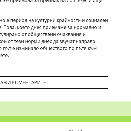
се е приемала за признак на лош вкус и още
но е период на културни крайности и социален
. Това, което днес приемаме за нормално и
егулирано от обществени очаквания и
ои от тези норми днес да звучат направо
ко път е изминало обществото по пътя към
ето.
АЖИ КОМЕНТАРИТЕ