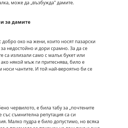
алка, може да „възбужда" дамите.
ни за дамите
 добро око на жени, които носят пазарски
 за недостойно и дори срамно. За да се
е са излизали само с малък букет или
 ако някой мъж ги притеснява, било е
м носи чантите. И той най-вероятно би се
и
ено червилото, е била табу за „почтените
е със съмнителна репутация са си
я. Малко пудра е било допустимо, но всяка