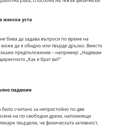
на работна ръка, способна на тежък физически
в женска уста
а не бива да задава въпроси по време на
ва може да е обидно или твърде дръзко. Вместо
 изкаже предположение – например: „Надявам
 директното „Как е брат ви?"
рално падение
а било считано за непристойно по две
осене на по-свободни дрехи, напомнящи
лекари твърдели, че физическата активност,