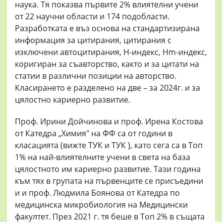
наука. Тя показва първите 2% влиятелни учени
от 22 научни области и 174 подобласти.
Разработката е въз основа на стандартизирана
информация за цитирания, цитирания с
изключени автоцитирания, H-индекс, Hm-индекс,
коригиран за съавторство, както и за цитати на
статии в различни позиции на авторство.
Класирането е разделено на две – за 2024г. и за
цялостно кариерно развитие.
Проф. Ирини Дойчинова и проф. Ирена Костова
от Катедра „Химия" на ФФ са от години в
класацията (вижте ТУК и ТУК ), като сега са в Топ
1% на най-влиятелните учени в света на база
цялостното им кариерно развитие. Тази година
към тях в групата на първенците се присъедини
и и проф. Людмила Боянова от Катедра по
медицинска микробиология на Медицински
факултет. През 2021 г. тя беше в Топ 2% в същата