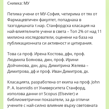
Петима учени от МУ-София, четирима от тях от
Фармацевтичен факултет, попаднаха в
тазгодишната т.нар. Станфордска класация на
най-влиятелните учени в света – Топ 2% от над 11
милиона изследователи, оценени на база на
публикационната си активност и цитирания.
Това са проф. Ирена Костова, дфн, проф.
Людмила Боянова, дмн, проф. Ирини
Дойчинова, дхн, доц. Димитрина Желева –
Димитрова, дф и проф. Иван Димитров, дх.
Класацията, разработена от екипа на проф. John
P. A. Ioannidis от Университета Станфорд,
използва данни от Scopus (Elsevier) и
библиометрични показатели, за да отличи
учените с най-силно влияние върху световната