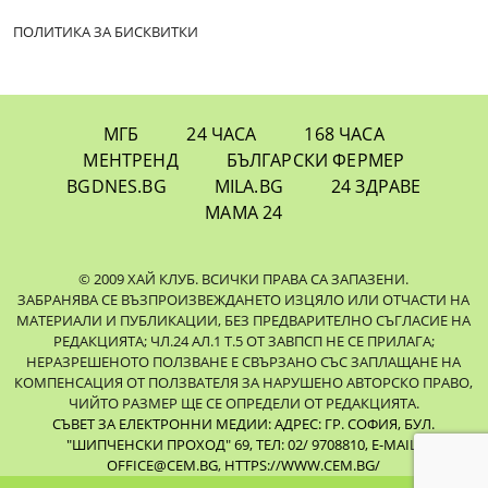
ПОЛИТИКА ЗА БИСКВИТКИ
МГБ
24 ЧАСА
168 ЧАСА
МЕНТРЕНД
БЪЛГАРСКИ ФЕРМЕР
BGDNES.BG
MILA.BG
24 ЗДРАВЕ
МАМА 24
© 2009 ХАЙ КЛУБ. ВСИЧКИ ПРАВА СА ЗАПАЗЕНИ.
ЗАБРАНЯВА СЕ ВЪЗПРОИЗВЕЖДАНЕТО ИЗЦЯЛО ИЛИ ОТЧАСТИ НА
МАТЕРИАЛИ И ПУБЛИКАЦИИ, БЕЗ ПРЕДВАРИТЕЛНО СЪГЛАСИЕ НА
РЕДАКЦИЯТА; ЧЛ.24 АЛ.1 Т.5 ОТ ЗАВПСП НЕ СЕ ПРИЛАГА;
НЕРАЗРЕШЕНОТО ПОЛЗВАНЕ Е СВЪРЗАНО СЪС ЗАПЛАЩАНЕ НА
КОМПЕНСАЦИЯ ОТ ПОЛЗВАТЕЛЯ ЗА НАРУШЕНО АВТОРСКО ПРАВО,
ЧИЙТО РАЗМЕР ЩЕ СЕ ОПРЕДЕЛИ ОТ РЕДАКЦИЯТА.
СЪВЕТ ЗА ЕЛЕКТРОННИ МЕДИИ: АДРЕС: ГР. СОФИЯ, БУЛ.
"ШИПЧЕНСКИ ПРОХОД" 69, ТЕЛ: 02/ 9708810,
E-MAIL:
OFFICE@CEM.BG
,
HTTPS://WWW.CEM.BG/