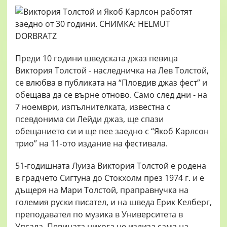
Преди 10 години шведската джаз певица
Виктория Толстой - наследничка на Лев Толстой,
се влюбва в публиката на “Пловдив джаз фест” и
обещава да се върне отново. Само след дни - на
7 ноември, изпълнителката, известна с
псевдонима си Лейди джаз, ще спази
обещанието си и ще пее заедно с “Якоб Карлсон
трио” на 11-ото издание на фестивала.
51-годишната Луиза Виктория Толстой е родена
в градчето Сигтуна до Стокхолм през 1974 г. и е
дъщеря на Мари Толстой, праправнучка на
големия руски писател, и на шведа Ерик Келберг,
преподавател по музика в Университета в
Упсала. Певицата никога не излиза сама на