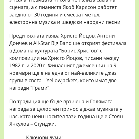
сцената, а с пианиста Якоб Карлсон работят
заедно от 30 години и смесват метъл,
електронна музика и шведски народни песни.
Преди тяхната изява Христо Йоцов, Антони
Дончев и All-Star Big Band ще открият фестивала
в Дома на културата “Борис Христов” с
композиции на Христо Йоцов, писани между
1982 г. и 2020 г. Финалният джемсешън на 9
ноември ще е на една от най-великите джаз
групи в света – Yellowjackets, които имат две
награди “Грами”.
По традиция ще бъде връчена и Голямата
награда за цялостен принос в джаз музиката у
нас, като неин носител тази година ще е Стоян
Янкулов – Стунджи.
Ключови думи: