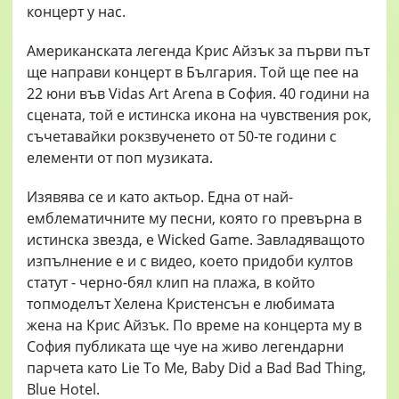
Американската легенда Крис Айзък за първи път
ще направи концерт в България. Той ще пее на
22 юни във Vidas Art Arena в София. 40 години на
сцената, той е истинска икона на чувствения рок,
съчетавайки рокзвученето от 50-те години с
елементи от поп музиката.
Изявява се и като актьор. Една от най-
емблематичните му песни, която го превърна в
истинска звезда, е Wicked Game. Завладяващото
изпълнение е и с видео, което придоби култов
статут - черно-бял клип на плажа, в който
топмоделът Хелена Кристенсън е любимата
жена на Крис Айзък. По време на концерта му в
София публиката ще чуе на живо легендарни
парчета като Lie To Me, Baby Did a Bad Bad Thing,
Blue Hotel.