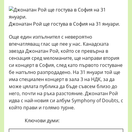
Джонатан Рой ще гостува в София на 31 януари.
Още един изпълнител с невероятно
впечатляващ глас ще пее у нас. Канадската
звезда Джонатан Рой, който се превърна в
сензация сред меломаните, ще направи втория
си концерт в София, след като първото гостуване
бе напълно разпродадено. На 31 януари той ще
има специален концерт в зала 3 на НДК, за да
може цялата публика да бъде съвсем близо до
него, почти на ръка разстояние. Джонатан Рой
идва с най-новия си албум Symphony of Doubts, с
който прави и голямо турне.
Ключови думи: