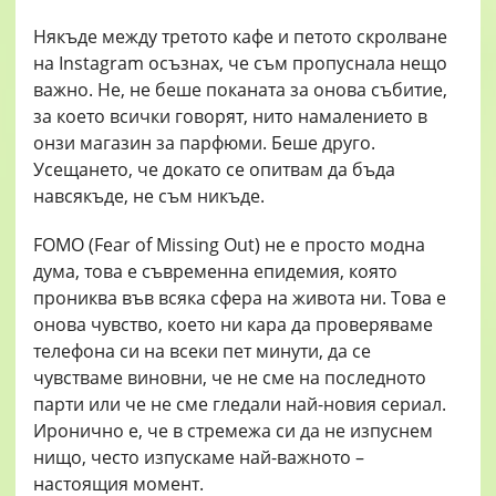
Някъде между третото кафе и петото скролване
на Instagram осъзнах, че съм пропуснала нещо
важно. Не, не беше поканата за онова събитие,
за което всички говорят, нито намалението в
онзи магазин за парфюми. Беше друго.
Усещането, че докато се опитвам да бъда
навсякъде, не съм никъде.
FOMO (Fear of Missing Out) не е просто модна
дума, това е съвременна епидемия, която
прониква във всяка сфера на живота ни. Това е
онова чувство, което ни кара да проверяваме
телефона си на всеки пет минути, да се
чувстваме виновни, че не сме на последното
парти или че не сме гледали най-новия сериал.
Иронично е, че в стремежа си да не изпуснем
нищо, често изпускаме най-важното –
настоящия момент.