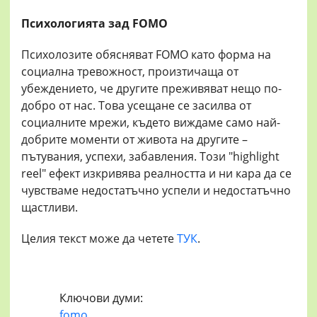
Психологията зад FOMO
Психолозите обясняват FOMO като форма на
социална тревожност, произтичаща от
убеждението, че другите преживяват нещо по-
добро от нас. Това усещане се засилва от
социалните мрежи, където виждаме само най-
добрите моменти от живота на другите –
пътувания, успехи, забавления. Този "highlight
reel" ефект изкривява реалността и ни кара да се
чувстваме недостатъчно успели и недостатъчно
щастливи.
Целия текст може да четете
ТУК
.
Ключови думи:
fomo