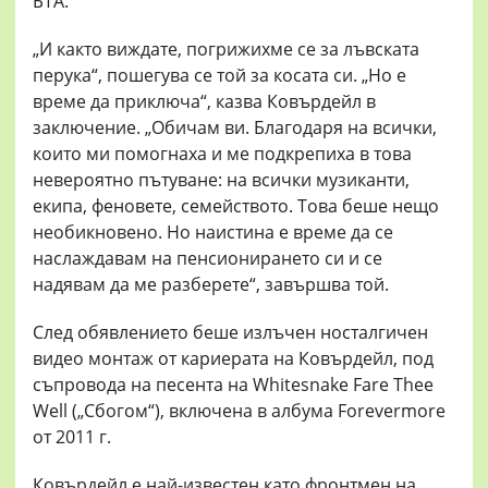
БТА.
„И както виждате, погрижихме се за лъвската
перука“, пошегува се той за косата си. „Но е
време да приключа“, казва Ковърдейл в
заключение. „Обичам ви. Благодаря на всички,
които ми помогнаха и ме подкрепиха в това
невероятно пътуване: на всички музиканти,
екипа, феновете, семейството. Това беше нещо
необикновено. Но наистина е време да се
наслаждавам на пенсионирането си и се
надявам да ме разберете“, завършва той.
След обявлението беше излъчен носталгичен
видео монтаж от кариерата на Ковърдейл, под
съпровода на песента на Whitesnake Fare Thee
Well („Сбогом“), включена в албума Forevermore
от 2011 г.
Ковърдейл е най-известен като фронтмен на