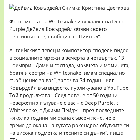
Фронтменът на Whitesnake и вокалист на Deep
Purple Дейвид Ковърдейл обяви своето
пенсиониране, съобщи сп. „Пийпъл“.
Английският певец и композитор сподели видео
в социалните мрежи в вечерта в четвъртък, 13
ноември. „Дами и господа, момчета и момичета,
братя и сестри на Whitesnake, имам специално
съобщение за вас“, започва 74-годишният
Ковърдейл във видеото, публикувано в YouTube.
Той продължава: „След повече от 50 години
невероятно пътуване с вас – с Deep Purple, с
Whitesnake, с Джими Пейдж – през последните
няколко години ми стана съвсем ясно, че е
време да окача на куката рокендрол обувките си
на висока подметка и тесните си дънки“, пише