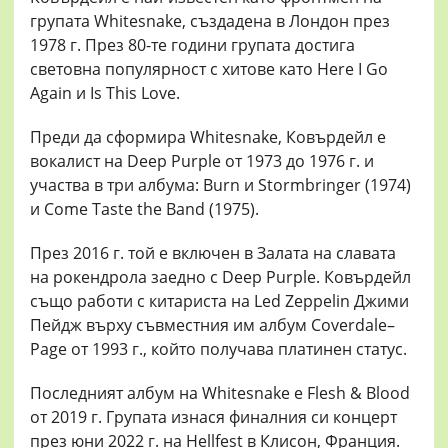
групата Whitesnake, създадена в Лондон през
1978 г. През 80-те години групата достига
световна популярност с хитове като Here I Go
Again и Is This Love.
Преди да сформира Whitesnake, Ковърдейл е
вокалист на Deep Purple от 1973 до 1976 г. и
участва в три албума: Burn и Stormbringer (1974)
и Come Taste the Band (1975).
През 2016 г. той е включен в Залата на славата
на рокендрола заедно с Deep Purple. Ковърдейл
също работи с китариста на Led Zeppelin Джими
Пейдж върху съвместния им албум Coverdale–
Page от 1993 г., който получава платинен статус.
Последният албум на Whitesnake е Flesh & Blood
от 2019 г. Групата изнася финалния си концерт
през юни 2022 г. на Hellfest в Клисон, Франция.