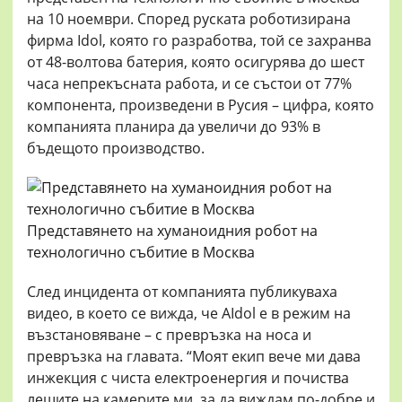
на 10 ноември. Според руската роботизирана
фирма Idol, която го разработва, той се захранва
от 48-волтова батерия, която осигурява до шест
часа непрекъсната работа, и се състои от 77%
компонента, произведени в Русия – цифра, която
компанията планира да увеличи до 93% в
бъдещото производство.
Представянето на хуманоидния робот на
технологично събитие в Москва
След инцидента от компанията публикуваха
видео, в което се вижда, че AIdol е в режим на
възстановяване – с превръзка на носа и
превръзка на главата. “Моят екип вече ми дава
инжекция с чиста електроенергия и почиства
лещите на камерите ми, за да виждам по-добре и