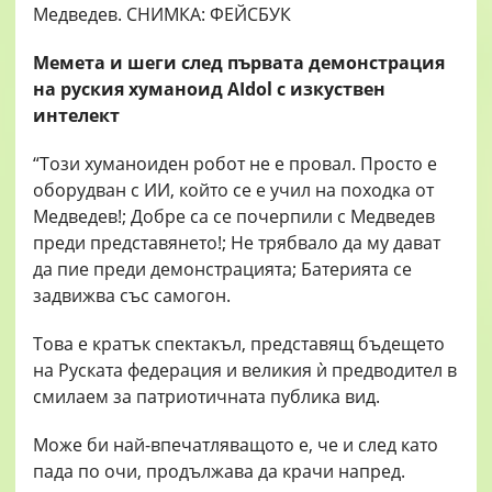
Мемета и шеги след първата демонстрация
на руския хуманоид AIdol с изкуствен
интелект
“Този хуманоиден робот не е провал. Просто е
оборудван с ИИ, който се е учил на походка от
Медведев!; Добре са се почерпили с Медведев
преди представянето!; Не трябвало да му дават
да пие преди демонстрацията; Батерията се
задвижва със самогон.
Това е кратък спектакъл, представящ бъдещето
на Руската федерация и великия ѝ предводител в
смилаем за патриотичната публика вид.
Може би най-впечатляващото е, че и след като
пада по очи, продължава да крачи напред.