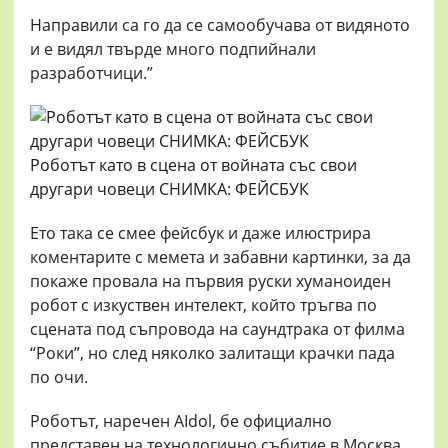
Направили са го да се самообучава от видяното
и е видял твърде много подпийнали
разработчици.”
Роботът като в сцена от войната със свои
другари човеци СНИМКА: ФЕЙСБУК
Ето така се смее фейсбук и даже илюстрира
коментарите с мемета и забавни картинки, за да
покаже провала на първия руски хуманоиден
робот с изкуствен интелект, който тръгва по
сцената под съпровода на саундтрака от филма
“Роки”, но след няколко залитащи крачки пада
по очи.
Роботът, наречен AIdol, бе официално
представен на технологично събитие в Москва