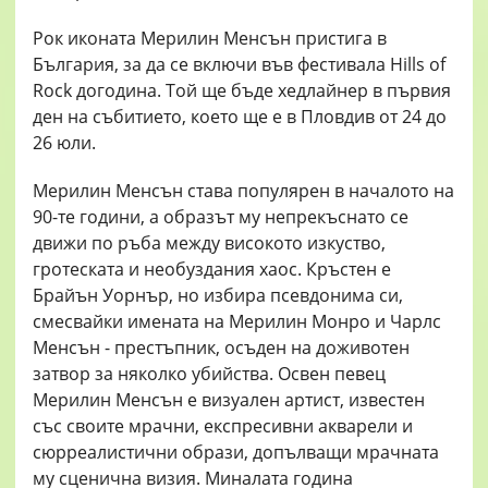
Рок иконата Мерилин Менсън пристига в
България, за да се включи във фестивала Hills of
Rock догодина. Той ще бъде хедлайнер в първия
ден на събитието, което ще е в Пловдив от 24 до
26 юли.
Мерилин Менсън става популярен в началото на
90-те години, а образът му непрекъснато се
движи по ръба между високото изкуство,
гротеската и необуздания хаос. Кръстен е
Брайън Уорнър, но избира псевдонима си,
смесвайки имената на Мерилин Монро и Чарлс
Менсън - престъпник, осъден на доживотен
затвор за няколко убийства. Освен певец
Мерилин Менсън е визуален артист, известен
със своите мрачни, експресивни акварели и
сюрреалистични образи, допълващи мрачната
му сценична визия. Миналата година