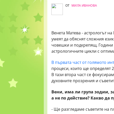
ОТ
МИЛА ИВАНОВА
Венета Матева - астрологът на 
умеят да обяснят сложния език 
човешки и подкрепящ. Години 
астрологичните цикли с оптим
В първата част от голямото ин
процеси, които ще определят 2
В тази втора част се фокусира
духовните прозрения и съветит
Вени, има ли група зодии, за
а не по действие? Какво да п
- Ще разгледаме съветите на п