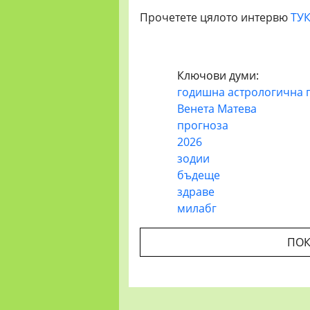
Прочетете цялото интервю
ТУ
Ключови думи:
годишна астрологична 
Венета Матева
прогноза
2026
зодии
бъдеще
здраве
милабг
ПОК