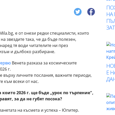
ПО
НА
ПЪ
ЗА
Mila.bg, е от онези редки специалисти, които
на звездите така, че да бъде полезен,
наред тя води читателите ни през
изъм и дълбоко разбиране.
тервю
Венета разказа за космическите
НО
026 г.
Е 
ме върху личните послания, важните периоди,
ДА
е към всеки от нас.
 които 2026 г. ще бъде „урок по търпение",
равят, за да не губят посока?
ланетата на късмета и успеха – Юпитер.