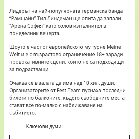
Лидерът на най-популярната германска банда
“Рамщайн” Тил Линдеман ще опита да запали
“Арена София” като солов изпълнител в
понеделник вечерта.
Шоуто е част от европейското му турне Meine
Welt и е с възрастово ограничение 18+ заради
провокативните сцени, които не са подходящи
за подрастващи.
Очаква се в залата да има над 10 хил. души.
Организаторите от Fest Team пуснаха последни
билети по балконите, където свободните места
стават все по-малко с наближаване на
събитието.
Ключови думи: