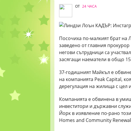
ОТ
24 ЧАСА
Посочиха по-малкият брат на Л
заведено от главния прокурор н
негови сътрудници са участва
засягащи наематели в общо 15
37-годишният Майкъл е обвинен
на компанията Peak Capital, к
дерегулация на жилища с цел
Компанията е обвинена в уми
инвеститори и държавни служи
Йорк в изявление по-рано този
Homes and Community Renewal,