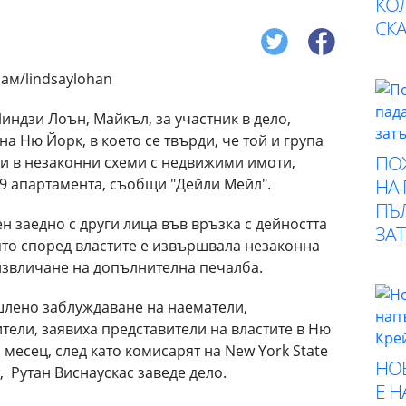
КО
СК
индзи Лоън, Майкъл, за участник в дело,
а Ню Йорк, в което се твърди, че той и група
ПО
ли в незаконни схеми с недвижими имоти,
НА
9 апартамента, съобщи "Дейли Мейл".
ПЪ
 заедно с други лица във връзка с дейността
ЗА
оято според властите е извършвала незаконна
 извличане на допълнителна печалба.
шлено заблуждаване на наематели,
тели, заявиха представители на властите в Ню
 месец, след като комисарят на New York State
НО
 Рутан Виснаускас заведе дело.
Е 