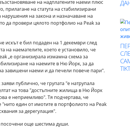
възстановяване на надплатените наеми плюс
ДА
о, прилагане на статута на стабилизирани
а нарушения на закона и назначаване на
то да провери цялото портфолио на Peak за
е искът е бил подаден на 1 декември след
ПЕР
та на наемателите, което е установило, че
СЛЕ
eak „е организирала измамна схема за
СА
абилизиране на наемите в Ню Йорк, за да
TIK
на завишени наеми и да печели повече пари".
заяви публично, че групата "е натрупала
ултат на това "достъпните жилища в Ню Йорк
това е неприемливо". Тя подчертава, че
е "нито един от имотите в портфолиото на Peak
сквания за дерегулация".
а посочени още шестима души.