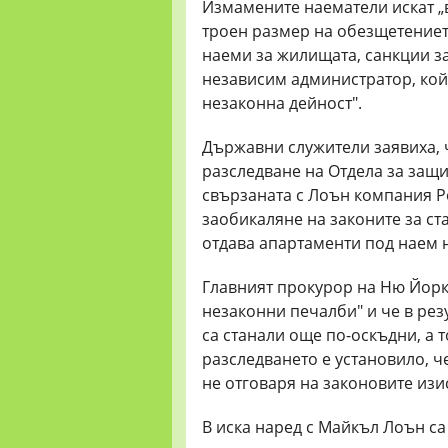
Измамените наематели искат „
троен размер на обезщетениет
наеми за жилищата, санкции з
независим администратор, кой
незаконна дейност".
Държавни служители заявиха, ч
разследване на Отдела за защи
свързаната с Лоън компания P
заобикаляне на законите за ст
отдава апартаменти под наем 
Главният прокурор на Ню Йорк 
незаконни печалби" и че в рез
са станали още по-оскъдни, а 
разследването е установило, ч
не отговаря на законовите изи
В иска наред с Майкъл Лоън с