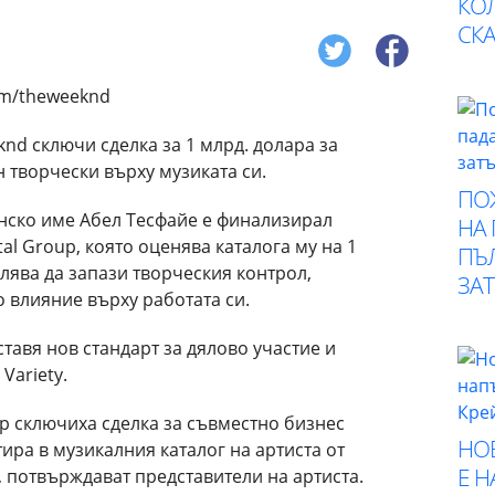
КО
СК
nd сключи сделка за 1 млрд. долара за
н творчески върху музиката си.
ПО
тинско име Абел Тесфайе е финализирал
НА
tal Group, която оценява каталога му на 1
ПЪ
лява да запази творческия контрол,
ЗА
 влияние върху работата си.
оставя нов стандарт за дялово участие и
Variety.
oup сключиха сделка за съвместно бизнес
НО
тира в музикалния каталог на артиста от
Е 
., потвърждават представители на артиста.