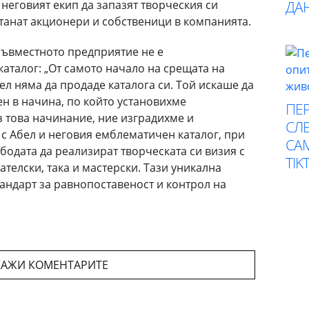
неговият екип да запазят творческия си
ДА
станат акционери и собственици в компанията.
съвместното предприятие не е
аталог: „От самото начало на срещата на
бел няма да продаде каталога си. Той искаше да
н в начина, по който установихме
ПЕР
ез това начинание, ние изградихме и
СЛЕ
с Абел и неговия емблематичен каталог, при
СА
ободата да реализират творческата си визия с
TIK
ателски, така и мастерски. Тази уникална
тандарт за равнопоставеност и контрол на
АЖИ КОМЕНТАРИТЕ