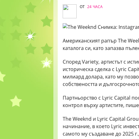
ОТ
24 ЧАСА
Американският рапър The Week
каталога си, като запазва пъле
Според Variety, артистът с ис
историческа сделка с Lyric Capi
милиард долара, като му позво
собствеността и дългосрочното
Партньорство с Lyric Capital п
контрол върху артистите, пише 
The Weeknd и Lyric Capital Gr
начинание, в което Lyric инвес
самото му създаване до 2025 г