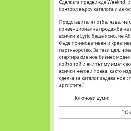
Сделката предвижда Weeknd и 
контрол върху каталога и да о
Представителят отбелязва, че 
конвенционална продажба на к
всички в Lyric беше ясно, че А
бъде по-иновативен и креативе
партньорство. За тази цел, чр
стартирахме нов бизнес модел 
който той и екипът му имат св
всички негови права, както изд
сделка за каталог задава нов с
артистите."
Ключови думи:
ПОК