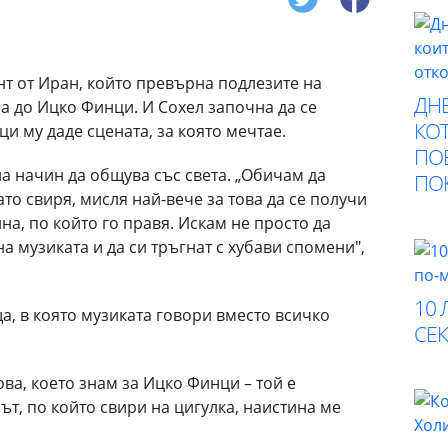
т от Иран, който превърна подлезите на
ДНЕ
на до Ицко Финци. И Сохел започна да се
КОТ
и му даде сцената, за която мечтае.
ПО
ла начин да общува със света. „Обичам да
ПО
то свиря, мисля най-вече за това да се получи
на, по който го правя. Искам не просто да
на музиката и да си тръгнат с хубави спомени",
10 
ща, в която музиката говори вместо всичко
СЕК
ова, което знам за Ицко Финци – той е
т, по който свири на цигулка, наистина ме