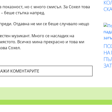
КО
 показност, но с много смисъл. За Сохел това
СК
 – беше стъпка напред.
 преди. Отдавна не ми се беше случвало нещо
вестен музикант. Много се насладих на
 мястото. Всичко мина прекрасно и това ми
ПО
азва Сохел.
НА
ПЪ
ЗА
АЖИ КОМЕНТАРИТЕ