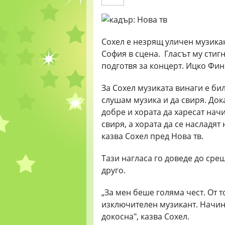
Сохел е незрящ уличен музикан
София в сцена. Гласът му стиг
подготвя за концерт. Ицко Финц
За Сохел музиката винаги е би
слушам музика и да свиря. Дока
добре и хората да харесат начи
свиря, а хората да се насладят 
казва Сохел пред Нова тв.
Тази нагласа го доведе до сре
друго.
„За мен беше голяма чест. От т
изключителен музикант. Начинъ
докосна", казва Сохел.