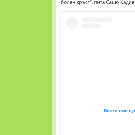
болен кръст", пита Сашо Кадие
Вижте тази пу