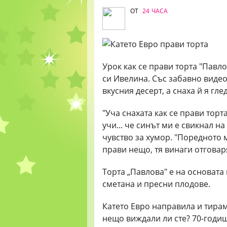
ОТ
24 ЧАСА
Урок как се прави торта "Павл
си Ивелина. Със забавно видео
вкусния десерт, а снаха й я глед
"Уча снахата как се прави торт
учи... че синът ми е свикнал н
чувство за хумор. "Поредното м
прави нещо, тя винаги отговар
Торта „Павлова" е на основата 
сметана и пресни плодове.
Катето Евро направила и тирам
нещо виждали ли сте? 70-годиш