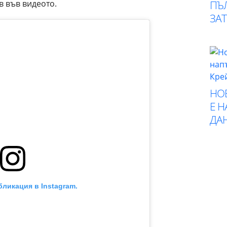
в във видеото.
ПЪ
ЗА
НО
Е 
ДА
бликация в Instagram.