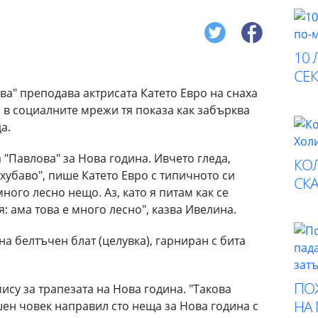
10 
СЕК
ова" преподава актрисата Катето Евро на снаха
 в социалните мрежи тя показа как забърква
а.
а "Павлова" за Нова година. Ивчето гледа,
КО
а хубаво", пише Катето Евро с типичното си
СК
ного лесно нещо. Аз, като я питам как се
я: ама това е много лесно", казва Ивелина.
на белтъчен блат (целувка), гарниран с бита
ПО
ису за трапезата на Нова година. "Такова
НА
ен човек направил сто неща за Нова година с