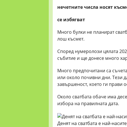
нечетните числа носят късм
се
избягват
Много булки не планират сватб
лош късмет.
Според нумеролози цялата 202
събитие и ще донесе много ха
Много предпочитани са съчетани
или около почивни дни. Тези д
завършеност, което ги прави 
Около сватбата обаче има десе
избора на правилната дата.
Денят на сватбата е най-насите