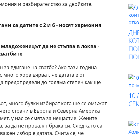
тани
са датите с
2 и 6 - носят
хармония
ДНЕ
КОТ
а младоженецът да не стъпва в локва -
ПО
сватбите
ПО
н за вдигане на сватба? Ако тази година
 много хора вярват, че датата е от
а предопредели до голяма степен как ще
10 
СЕК
от, много булки избират кога ще се омъжат
чето страни в Европа и Северна Америка
мет, у нас се смята за нещастие. Жените
, за да не провалят брака си. След като са
ажен избор е датата. Счита се, че