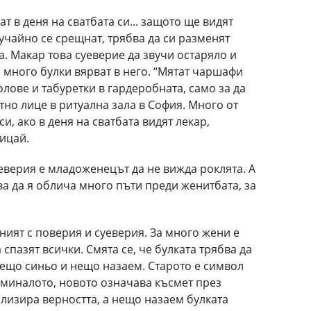
ат в деня на сватбата си... защото ще видят
лучайно се срещнат, трябва да си разменят
а. Макар това суеверие да звучи остаряло и
с много булки вярват в него. “Мятат чаршафи
олове и табуретки в гардеробната, само за да
тно лице в ритуална зала в София. Много от
и, ако в деня на сватбата видят лекар,
лицай.
еверия е младоженецът да не вижда роклята. А
ва да я облича много пъти преди женитбата, за
еният с поверия и суеверия. За много жени е
спазят всички. Смята се, че булката трябва да
нещо синьо и нещо назаем. Старото е символ
 миналото, новото означава късмет през
лизира верността, а нещо назаем булката