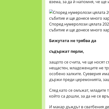
взема, за да ѝ напомня, че ще
Според нумеролози цялата 202
събитие и ще донесе много ха
Бижутата не трябва да
съдържат перли,
защото се счита, че ще носят с
нещастен, младоженците не тря
особено халките. Суеверия има 
държи преди церемонията, защо
След като се омъжат, младите т
който са дошли, за да не се вр
И макар дъждът в сватбения д