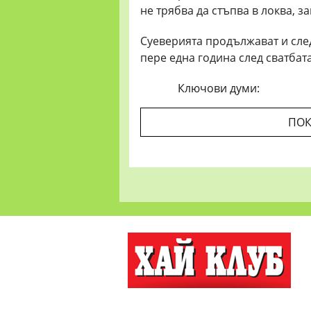
не трябва да стъпва в локва, з
Суеверията продължават и след
пере една година след сватбата
Ключови думи:
ПОК