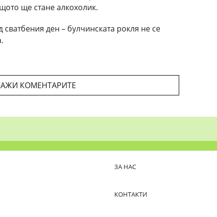
ащото ще стане алкохолик.
 сватбения ден – булчинската рокля не се
.
АЖИ КОМЕНТАРИТЕ
ЗА НАС
КОНТАКТИ