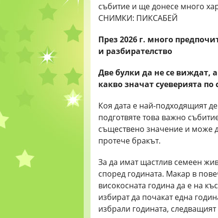
През
2026 г. много
предпочи
и
разбирателство
Две булки да не се виждат, 
какво значат суеверията по 
Коя дата е най-подходящият де
подготвяте това важно събитие,
съществено значение и може д
протече бракът.
За да имат щастлив семеен жив
според годината. Макар в пове
високосната година да е на къс
избират да почакат една година
избрали годината, следващият в