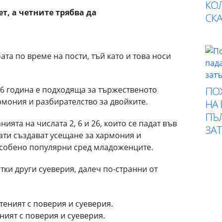
КО
ет,
а четните трябва да
СК
ата по време на пости, тъй като и това носи
6 година е подходяща за тържественото
ПО
рмония и разбирателство за двойките.
НА
ПЪ
ята на числата 2, 6 и 26, които се падат във
ЗА
ати създават усещане за хармония и
особено популярни сред младоженците.
тки други суеверия, далеч по-странни от
ният с поверия и суеверия.