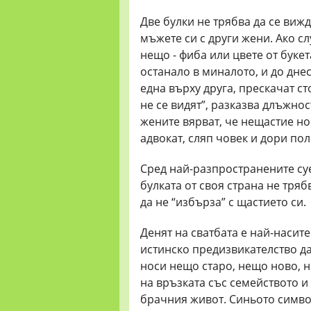
Две булки не трябва да се вижд
мъжете си с други жени. Ако с
нещо - фиба или цвете от букет
останало в миналото, и до дне
една върху друга, прескачат ст
не се видят”, разказва длъжнос
жените вярват, че нещастие нос
адвокат, сляп човек и дори по
Сред най-разпространените су
булката от своя страна не тряб
да не “избърза” с щастието си.
Денят на сватбата е най-насит
истинско предизвикателство да 
носи нещо старо, нещо ново, 
на връзката със семейството и
брачния живот. Синьото симво