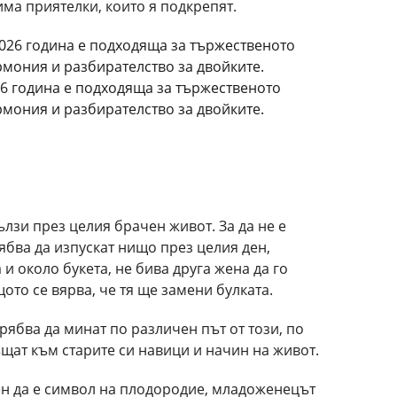
 има приятелки, които я подкрепят.
6 година е подходяща за тържественото
рмония и разбирателство за двойките.
ълзи през целия брачен живот. За да не е
бва да изпускат нищо през целия ден,
и около букета, не бива друга жена да го
то се вярва, че тя ще замени булката.
рябва да минат по различен път от този, по
ъщат към старите си навици и начин на живот.
ен да е символ на плодородие, младоженецът