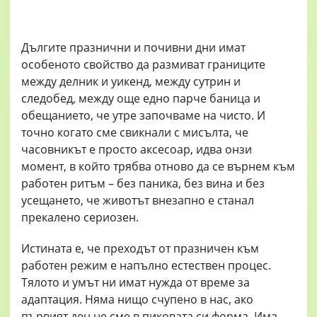
Дългите празнични и почивни дни имат
особеното свойство да размиват границите
между делник и уикенд, между сутрин и
следобед, между още едно парче баница и
обещанието, че утре започваме на чисто. И
точно когато сме свикнали с мисълта, че
часовникът е просто аксесоар, идва онзи
момент, в който трябва отново да се върнем към
работен ритъм – без паника, без вина и без
усещането, че животът внезапно е станал
прекалено сериозен.
Истината е, че преходът от празничен към
работен режим е напълно естествен процес.
Тялото и умът ни имат нужда от време за
адаптация. Няма нищо счупено в нас, ако
първият ден не сме в пиковата си форма. Има