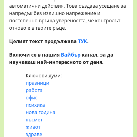
автоматични действия. Това създава усещане за
напредък без излишно напрежение и
постепенно връща увереността, че контролът
отново е в твоите ръце.
Целият текст продължава
ТУК
.
Включи се в нашия
Вайбър
канал, за да
научаваш най-интересното от деня.
Ключови думи:
празници
работа
офис
психика
нова година
късмет
живот
здраве