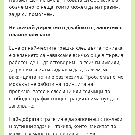
обаче много неща, които можем да направим,
за да си помогнем.
Не скачай директно в дълбокото, започни с
плавно влизане
Една от най-честите грешки след дълга почивка
е желанието да наваксаме всичко още в първия
работен ден – да отговорим на всички имейли,
да решим всички задачи и да докажем, че
ваканцията не ни е разглезила. Проблемът е, че
мозъкът не работи на принципа на
превключвател и след дни или седмици по-
свободен график концентрацията има нужда от
загряване.
Най-добрата стратегия е да започнеш с по-леки
и рутинни задачи – такива, които изискват по-
малко вземане на решения и повече