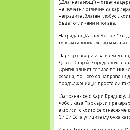
(„Златната нощ") – отделна це
на почетни отличия за кариера
наградите „Златен глобус", кои
бъдат отличени и тогава.
Наградата „Каръл Бърнет" се д
телевизионния екран и извън н
Паркър говори и за времената, 
Дарън Стар ѝ е предложила рол
Оригиналният сериал по HBO с
сезона, по него са направени
продължение „И просто ей така
„Запознах се с Кари Брадшоу,
Хобс", каза Паркър „и прекарах
актриси, с които се отнасяхме
Си Би Ес, а улиците му бяха кат
Хелън Мирън, носителка на „Ос