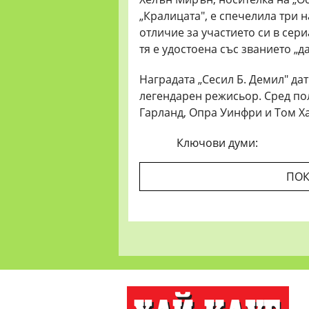
„Кралицата", е спечелила три н
отличие за участието си в сери
тя е удостоена със званието „
Наградата „Сесил Б. Демил" дат
легендарен режисьор. Сред по
Гарланд, Опра Уинфри и Том Ха
Ключови думи:
ПОК