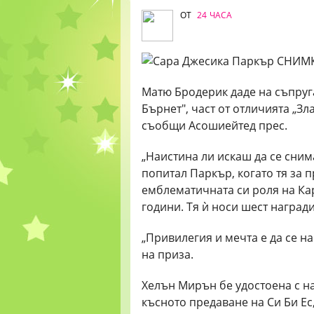
ОТ
24 ЧАСА
Матю Бродерик даде на съпруг
Бърнет", част от отличията „Зл
съобщи Асошиейтед прес.
„Наистина ли искаш да се снима
попитал Паркър, когато тя за 
емблематичната си роля на Кар
години. Тя ѝ носи шест награди
„Привилегия и мечта е да се н
на приза.
Хелън Мирън бе удостоена с на
късното предаване на Си Би Ес