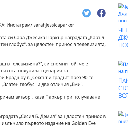
ЧЕ
ДЖА
ата си Сара Джесика Паркър наградата „Каръл
ПО
атен глобус", за цялостен принос в телевизията,
ш в телевизията?", си спомни той, че е
пръв път получила сценария за
и Брадшоу в „Сексът и градът" през 90-те
ПА
 „Златен глобус" и две отличия „Еми".
СТО
ВСЯ
аричам актьор", каза Паркър при получаване
градата „Сесил Б. Демил" за цялостен принос в
, излъчило първото издание на Golden Eve