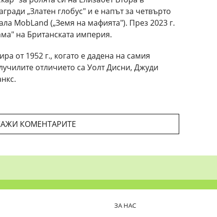
агради „Златен глобус" и е напът за четвърто
ала MobLand („Земя на мафията"). През 2023 г.
дама" на Британската империя.
ира от 1952 г., когато е дадена на самия
лучилите отличието са Уолт Дисни, Джуди
нкс.
АЖИ КОМЕНТАРИТЕ
ЗА НАС