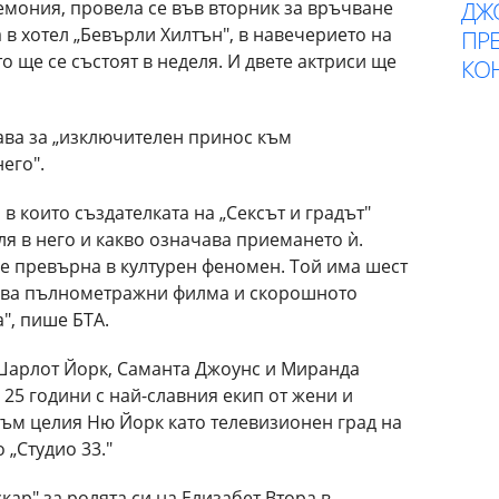
ремония, провела се във вторник за връчване
ДЖ
 в хотел „Бевърли Хилтън", в навечерието на
ПР
то ще се състоят в неделя. И двете актриси ще
КОН
ава за „изключителен принос към
его".
в които създателката на „Сексът и градът"
я в него и какво означава приемането ѝ.
е превърна в културен феномен. Той има шест
 два пълнометражни филма и скорошното
", пише БТА.
 Шарлот Йорк, Саманта Джоунс и Миранда
 25 години с най-славния екип от жени и
 към целия Ню Йорк като телевизионен град на
о „Студио 33."
кар" за ролята си на Елизабет Втора в