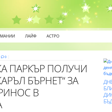
МАНИИ
ЛАЙФ
АСТРО
0
КА ПАРКЪР ПОЛУЧИ
КАРЪЛ БЪРНЕТ“ ЗА
ДН
БЛИ
РИНОС В
ДИ
А
БЪ