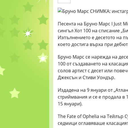
Песента на Бруно Марс I Just M
сингъл Хот 100 на списание „Б
Изпълнението е десетото на пъ
което достига върха при дебют
Бруно Марс се нарежда на десе
100 от създаването на класация
солов артист с десет или пове
Джексън и Стиви Уондър.
Издадена на 9 януари от „Атлан
стриймвания и се е продала в 
15 януари).
The Fate of Ophelia на Тейлър 
седмици оглавяваше класацият