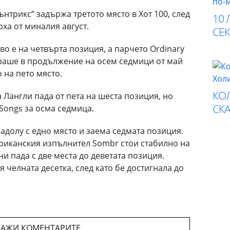
ънтрикс“ задържа третото място в Хот 100, след
10 
ха от миналия август.
СЕК
во е на четвърта позиция, а парчето Ordinary
раше в продължение на осем седмици от май
 на пето място.
КО
н Лангли пада от пета на шеста позиция, но
СК
 Songs за осма седмица.
надолу с едно място и заема седмата позиция.
ериканския изпълнител Sombr стои стабилно на
ни пада с две места до деветата позиция.
 челната десетка, след като бе достигнала до
АЖИ КОМЕНТАРИТЕ