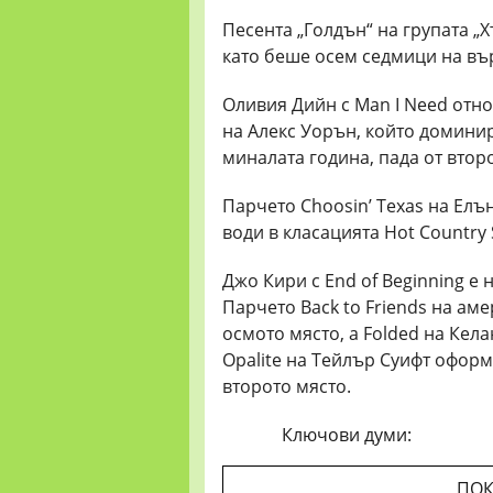
Песента „Голдън“ на групата „Х
като беше осем седмици на вър
Оливия Дийн с Man I Need отно
на Алекс Уорън, който домини
миналата година, пада от второ
Парчето Choosin’ Texas на Елъ
води в класацията Hot Country
Джо Кири с End of Beginning е 
Парчето Back to Friends на ам
осмото място, а Folded на Кела
Opalite на Тейлър Суифт оформя
второто място.
Ключови думи:
ПОК