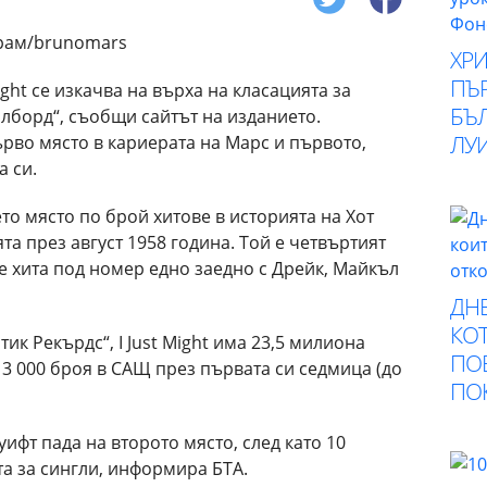
ХР
ПЪ
ight се изкачва на върха на класацията за
БЪ
илборд“, съобщи сайтът на изданието.
ЛУ
рво място в кариерата на Марс и първото,
а си.
то място по брой хитове в историята на Хот
та през август 1958 година. Той е четвъртият
че хита под номер едно заедно с Дрейк, Майкъл
ДНЕ
КОТ
тик Рекърдс“, I Just Might има 23,5 милиона
ПО
13 000 броя в САЩ през първата си седмица (до
ПО
Суифт пада на второто място, след като 10
а за сингли, информира БТА.