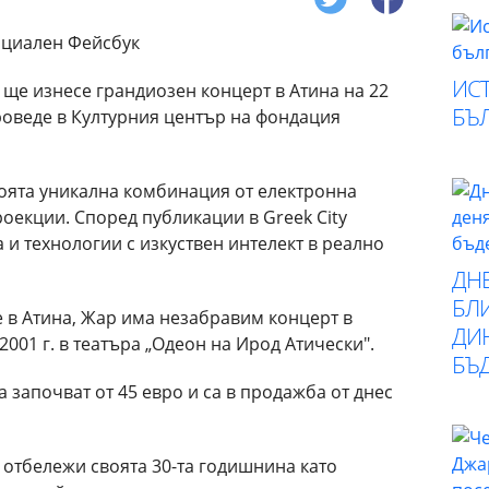
ИСТ
е изнесе грандиозен концерт в Атина на 22
БЪ
роведе в Културния център на фондация
воята уникална комбинация от електронна
роекции. Според публикации в Greek City
 и технологии с изкуствен интелект в реално
ДН
БЛИ
е в Атина, Жар има незабравим концерт в
ДИ
001 г. в театъра „Одеон на Ирод Атически".
БЪ
 започват от 45 евро и са в продажба от днес
отбележи своята 30-та годишнина като