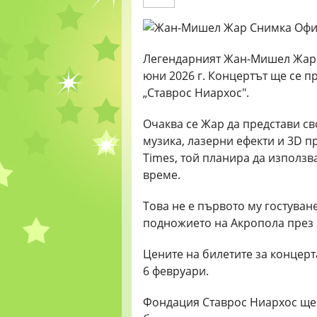
Легендарният Жан-Мишел Жар щ
юни 2026 г. Концертът ще се п
„Ставрос Ниархос".
Очаква се Жар да представи с
музика, лазерни ефекти и 3D п
Times, той планира да използва
време.
Това не е първото му гостуван
подножието на Акропола през 2
Цените на билетите за концерта
6 февруари.
Фондация Ставрос Ниархос ще 