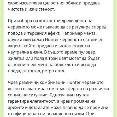
екрю изсветлява цялостния облик и придава
чистота и изчистеност.
При избора на конкретни дрехи делът на
червеното може гъвкаво да се регулира според
повода и търсения ефект. Например чанта,
обувки или колан Hunter червеното е отличен
акцент, който придава изискан фокус на
неутрална визия. В същото време пуловер,
жилетка или пола в този цвят могат да бъдат
основният елемент на облеклото и ясно да
предадат топъл, ретро стил.
Чрез различни комбинации Hunter червеното
лесно се адаптира към атмосферата на различни
социални ситуации. Сдържаният му тон
гарантира елегантност, а чрез промяна на
дрехите и детайлите може плавно да се премине
от официална към по-модерна визия. При