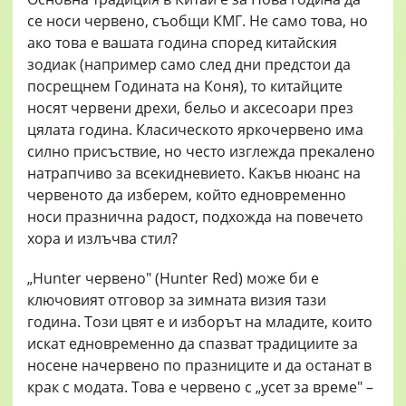
се носи червено, съобщи КМГ. Не само това, но
ако това е вашата година според китайския
зодиак (например само след дни предстои да
посрещнем Годината на Коня), то китайците
носят червени дрехи, бельо и аксесоари през
цялата година. Класическото яркочервено има
силно присъствие, но често изглежда прекалено
натрапчиво за всекидневието. Какъв нюанс на
червеното да изберем, който едновременно
носи празнична радост, подхожда на повечето
хора и излъчва стил?
„Hunter червено" (Hunter Red) може би е
ключовият отговор за зимната визия тази
година. Този цвят е и изборът на младите, които
искат едновременно да спазват традициите за
носене начервено по празниците и да останат в
крак с модата. Това е червено с „усет за време" –