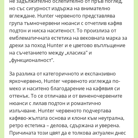
не задължително ослепително от пръв поглед,
но със сигурност издържа на внимателно
вглеждане. Hunter червеното представлява
група тъмночервени нюанси с отчетлив кафяв
подтон и ниска наситеност. То произлиза от
емблематичната естетика на вековната марка за
дрехи за поход Hunter и е цветово въплъщение
на съчетанието между „класика" и
„функционалност".
За разлика от категоричното и експанзивно
яркочервено, Hunter червеното изглежда по-
меко и наситено благодарение на кафявия си
оттенък. То се отличава и от виненочервените
нюанси с лилав подтон и романтично
излъчване. Hunter червеното подчертава
кафяво-жълтата основа и клони към неутрална,
ретро естетика – делова, сдържана и уверена.
Причината този цвят да е толкова актуален днес