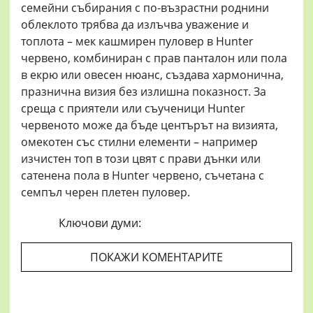
семейни събирания с по-възрастни роднини
облеклото трябва да излъчва уважение и
топлота – мек кашмирен пуловер в Hunter
червено, комбиниран с прав панталон или пола
в екрю или овесен нюанс, създава хармонична,
празнична визия без излишна показност. За
среща с приятели или съученици Hunter
червеното може да бъде центърът на визията,
омекотен със стилни елементи – например
изчистен топ в този цвят с прави дънки или
сатенена пола в Hunter червено, съчетана с
семпъл черен плетен пуловер.
Ключови думи:
ПОКАЖИ КОМЕНТАРИТЕ