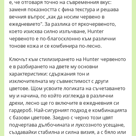
е, че отговаря точно на съвременния вкус:
заменя показността с фина текстура и решава
вечния въпрос „как да носим червено в
ежедневието". За разлика от яркочервеното,
което изисква силно излъчване, Hunter
червеното е по-благосклонно към различни
тонове кожа и се комбинира по-лесно.
Ключът към стилизирането на Hunter червеното
е в разбирането на двете му основни
характеристики: сдържания тон и
изключителната му съвместимост с други
цветове. Щом усвоите логиката на съчетаването
му и начина, по който изглежда в различни
дрехи, лесно ще го включите в ежедневния си
гардероб. Най-сигурният подход е комбинацията
с базови цветове. Заедно с черно този цвят
подчертава дълбочината и луксозното усещане,
създавайки стабилна и силна визия, а с бяло или