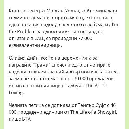
Кънтри певецът Морган Уолън, който миналата
седмица заемаше второто място, е отстъпил с
една позиция надолу, след като от албума му I'm
the Problem за едноседмичния период на
отчитане в САЩ са продадени 77 000
еквивалентни единици.
Оливия Дийн, която на церемонията за
наградите "Грами" спечели едно от четирите
водещи отличия - за най-добър нов изпълнител,
заема четвъртото място със 70 000 продадени
еквивалентни единици от албума The Art of
Loving.
Челната петица се допълва от Тейлър Суфт с 46
000 продадени единици от The Life of a Showgirl,
пише БТА.