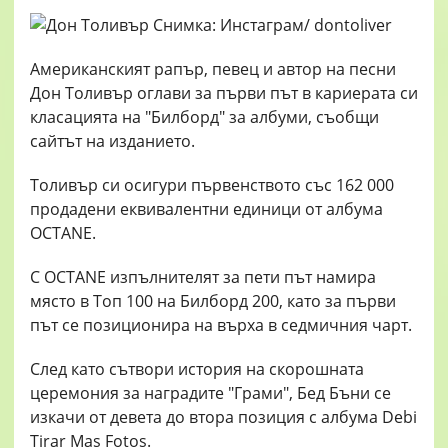
Американският рапър, певец и автор на песни
Дон Толивър оглави за първи път в кариерата си
класацията на "Билборд" за албуми, съобщи
сайтът на изданието.
Толивър си осигури първенството със 162 000
продадени еквивалентни единици от албума
OCTANE.
С OCTANE изпълнителят за пети път намира
място в Топ 100 на Билборд 200, като за първи
път се позиционира на върха в седмичния чарт.
След като сътвори история на скорошната
церемония за наградите "Грами", Бед Бъни се
изкачи от девета до втора позиция с албума Debi
Tirar Mas Fotos.