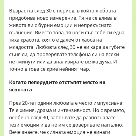
Възрастта след 30 е период, в който любовта
придобива ново измерение. Тя не се влива в
живота ви с бурни емоции и непрекъснато
вълнение. Вместо това, тя носи със себе си една
тиха красота, която е далеч от хаоса на
младостта. Любовта след 30 не ви кара да губите
съня си, да проверявате телефона си на всеки
пет минути или да анализирате всяка дума. И
точно в това се крие нейният чар.
Когато пеперудите отстъпят място на
яснотата
През 20-те години любовта е често импулсивна.
Тя е химия, драма и интензивност. Но с времето,
особено след 30, започвате да разпознавате
тези емоции и да не им се доверявате напълно.
Вече знаете, че силната емоция не винаги