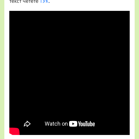
текст четете
ТУК
.