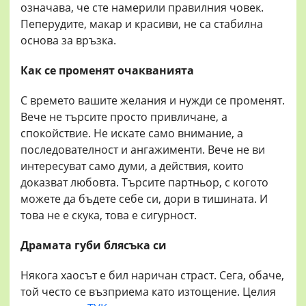
означава, че сте намерили правилния човек.
Пеперудите, макар и красиви, не са стабилна
основа за връзка.
Как се променят очакванията
С времето вашите желания и нужди се променят.
Вече не търсите просто привличане, а
спокойствие. Не искате само внимание, а
последователност и ангажименти. Вече не ви
интересуват само думи, а действия, които
доказват любовта. Търсите партньор, с когото
можете да бъдете себе си, дори в тишината. И
това не е скука, това е сигурност.
Драмата губи блясъка си
Някога хаосът е бил наричан страст. Сега, обаче,
той често се възприема като изтощение. Целия