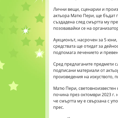
Лични вещи, сценарии и произ
актьора Матю Пери, ще бъдат 
създадена след смъртта му пре
позовавайки се на организатор
Аукционът, насрочен за 5 юни, 
средствата ще отидат за дейнос
подпомага лечението и превен
Сред предлаганите предмети с
подписани материали от актьо
произведения на изкуството, п
Матю Пери, световноизвестен с
почина през октомври 2023 г. 
че смъртта му е свързана с у
прес.