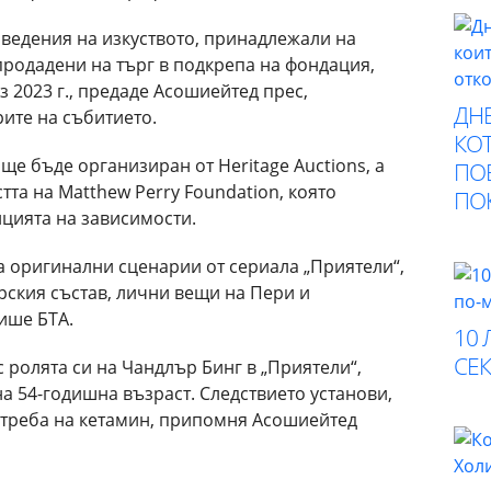
ведения на изкуството, принадлежали на
продадени на търг в подкрепа на фондация,
з 2023 г., предаде Асошиейтед прес,
ДНЕ
ите на събитието.
КОТ
ще бъде организиран от Heritage Auctions, а
ПО
тта на Matthew Perry Foundation, която
ПО
цията на зависимости.
а оригинални сценарии от сериала „Приятели“,
рския състав, лични вещи на Пери и
ише БТА.
10 
СЕК
 ролята си на Чандлър Бинг в „Приятели“,
на 54-годишна възраст. Следствието установи,
потреба на кетамин, припомня Асошиейтед