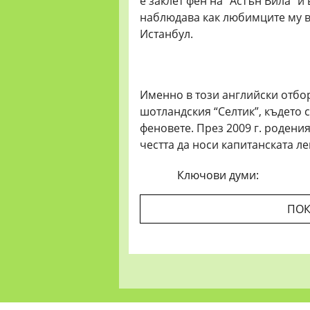
е заклет фен на “Астън Вила” и
наблюдава как любимците му в
Истанбул.
Именно в този английски отбор
шотландския “Селтик”, където
феновете. През 2009 г. родени
честта да носи капитанската ле
Ключови думи:
ПОК