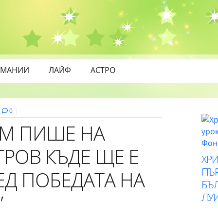
МАНИИ
ЛАЙФ
АСТРО
0
М ПИШЕ НА
РОВ КЪДЕ ЩЕ Е
ХР
ПЪ
ЕД ПОБЕДАТА НА
БЪ
”
ЛУ