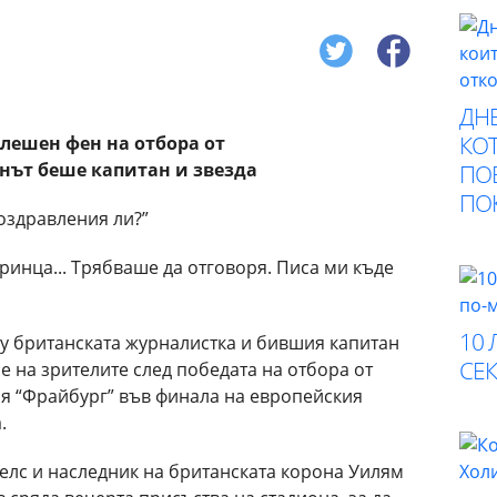
ДНЕ
КОТ
лешен фен на отбора от
нът беше капитан и звезда
ПО
ПО
поздравления ли?”
принца... Трябваше да отговоря. Писа ми къде
10 
у британската журналистка и бившия капитан
СЕК
е на зрителите след победата на отбора от
ия “Фрайбург” във финала на европейския
.
Уелс и наследник на британската корона Уилям