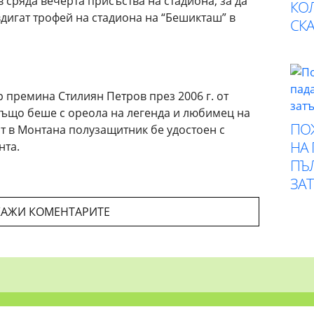
 в сряда вечерта присъства на стадиона, за да
КО
дигат трофей на стадиона на “Бешикташ” в
СК
 премина Стилиян Петров през 2006 г. от
 също беше с ореола на легенда и любимец на
ПО
ят в Монтана полузащитник бе удостоен с
НА
нта.
ПЪ
ЗА
АЖИ КОМЕНТАРИТЕ