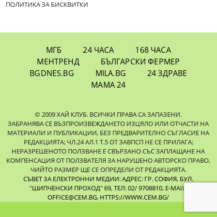
ПОЛИТИКА ЗА БИСКВИТКИ
МГБ
24 ЧАСА
168 ЧАСА
МЕНТРЕНД
БЪЛГАРСКИ ФЕРМЕР
BGDNES.BG
MILA.BG
24 ЗДРАВЕ
МАМА 24
© 2009 ХАЙ КЛУБ. ВСИЧКИ ПРАВА СА ЗАПАЗЕНИ.
ЗАБРАНЯВА СЕ ВЪЗПРОИЗВЕЖДАНЕТО ИЗЦЯЛО ИЛИ ОТЧАСТИ НА
МАТЕРИАЛИ И ПУБЛИКАЦИИ, БЕЗ ПРЕДВАРИТЕЛНО СЪГЛАСИЕ НА
РЕДАКЦИЯТА; ЧЛ.24 АЛ.1 Т.5 ОТ ЗАВПСП НЕ СЕ ПРИЛАГА;
НЕРАЗРЕШЕНОТО ПОЛЗВАНЕ Е СВЪРЗАНО СЪС ЗАПЛАЩАНЕ НА
КОМПЕНСАЦИЯ ОТ ПОЛЗВАТЕЛЯ ЗА НАРУШЕНО АВТОРСКО ПРАВО,
ЧИЙТО РАЗМЕР ЩЕ СЕ ОПРЕДЕЛИ ОТ РЕДАКЦИЯТА.
СЪВЕТ ЗА ЕЛЕКТРОННИ МЕДИИ: АДРЕС: ГР. СОФИЯ, БУЛ.
"ШИПЧЕНСКИ ПРОХОД" 69, ТЕЛ: 02/ 9708810,
E-MAIL:
OFFICE@CEM.BG
,
HTTPS://WWW.CEM.BG/