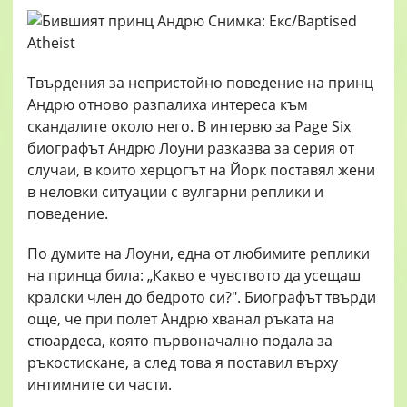
Твърдения за непристойно поведение на принц
Андрю отново разпалиха интереса към
скандалите около него. В интервю за Page Six
биографът Андрю Лоуни разказва за серия от
случаи, в които херцогът на Йорк поставял жени
в неловки ситуации с вулгарни реплики и
поведение.
По думите на Лоуни, една от любимите реплики
на принца била: „Какво е чувството да усещаш
кралски член до бедрото си?". Биографът твърди
още, че при полет Андрю хванал ръката на
стюардеса, която първоначално подала за
ръкостискане, а след това я поставил върху
интимните си части.