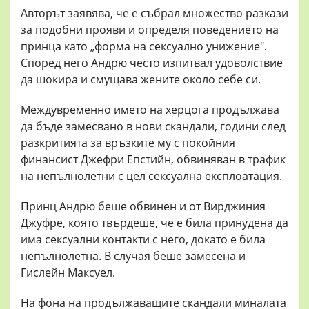
Авторът заявява, че е събрал множество разкази
за подобни прояви и определя поведението на
принца като „форма на сексуално унижение".
Според него Андрю често изпитвал удоволствие
да шокира и смущава жените около себе си.
Междувременно името на херцога продължава
да бъде замесвано в нови скандали, години след
разкритията за връзките му с покойния
финансист Джефри Епстийн, обвиняван в трафик
на непълнолетни с цел сексуална експлоатация.
Принц Андрю беше обвинен и от Вирджиния
Джуфре, която твърдеше, че е била принудена да
има сексуални контакти с него, докато е била
непълнолетна. В случая беше замесена и
Гислейн Максуел.
На фона на продължаващите скандали миналата