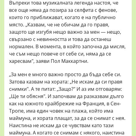
Въпреки това музикалната легенда настоя, че
все още няма да позира за селфита с фенове,
които го приближават, когато е на публично
място. „Казвам, че не обичам да го правя,
защото ще изгубя нещо важно за мен — нещо,
свързано с невинността и това да останеш
нормален. В момента, в който започна да мисля,
че съм нещо повече от себе си, няма да се
харесвам", заяви Пол Маккартни.
„За мен е много важно просто да бъда себе си.
Затова казвам на хората: „Не искам да си правя
снимки". А те питат: „Защо?" И аз им отговарям:
„Ще ти обясня". И започвам да разказвам дълго
как на южното крайбрежие на Франция, в Сен-
Тропе, има един човек на плажа, който има
маймуна, и хората плащат, за да се снимат с нея.
Наистина не искам да се чувствам като тази
маймуна. А когато се снимам с някого, наистина