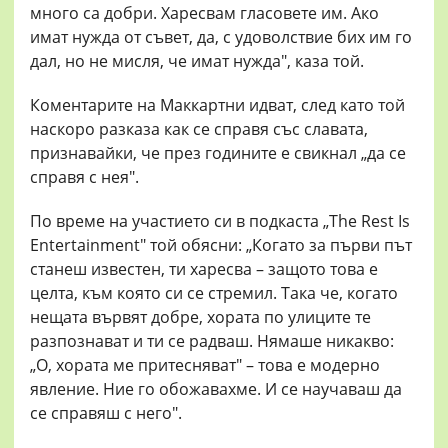
много са добри. Харесвам гласовете им. Ако
имат нужда от съвет, да, с удоволствие бих им го
дал, но не мисля, че имат нужда", каза той.
Коментарите на Маккартни идват, след като той
наскоро разказа как се справя със славата,
признавайки, че през годините е свикнал „да се
справя с нея".
По време на участието си в подкаста „The Rest Is
Entertainment" той обясни: „Когато за първи път
станеш известен, ти харесва – защото това е
целта, към която си се стремил. Така че, когато
нещата вървят добре, хората по улиците те
разпознават и ти се радваш. Нямаше никакво:
„О, хората ме притесняват" – това е модерно
явление. Ние го обожавахме. И се научаваш да
се справяш с него".