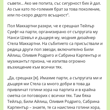
съвети... Ако ме попита, със сигурност бих ѝ дал.
Аз съм като по-големия брат за това поколение,
или по-скоро дядото всъщност".
Пол Маккартни разкри, че е срещнал Тейлър
Суифт на парти, организирано от съпругата му
Нанси Шевъл и дъщеря му, модния дизайнер
Стела Маккартни. На събитието са присъствали и
редица други поп звезди, включително Били
Айлиш, Оливия Родриго и Сабрина Карпентър и
музикантът призна, че изпитва огромно
възхищение към всички тях.
„Да, срещнах [я]. Имахме парти, а съпругата ми и
дъщеря ми Стела са много добри в това да
привличат готини хора на партита и в крайна
сметка си поговорих с всички тях. Там бяха
Тейлър, Били Айлиш, Оливия Родриго, Сабрина
Карпентър – знаете, те са наистина готини хора,