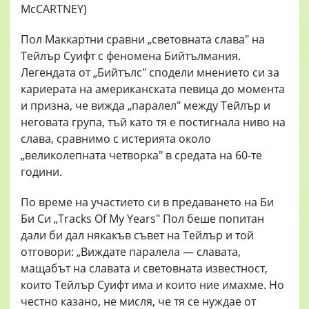
Пол Маккартни сравни „световната слава" на
Тейлър Суифт с феномена Бийтълмания.
Легендата от „Бийтълс" сподели мнението си за
кариерата на американската певица до момента
и призна, че вижда „паралел" между Тейлър и
неговата група, тъй като тя е постигнала ниво на
слава, сравнимо с истерията около
„великолепната четворка" в средата на 60-те
години.
По време на участието си в предаването на Би
Би Си „Tracks Of My Years" Пол беше попитан
дали би дал някакъв съвет на Тейлър и той
отговори: „Виждате паралела — славата,
мащабът на славата и световната известност,
които Тейлър Суифт има и които ние имахме. Но
честно казано, не мисля, че тя се нуждае от