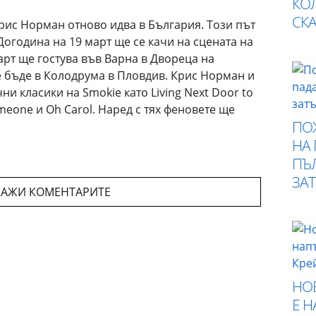
КО
СК
рис Норман отново идва в България. Този път
Догодина на 19 март ще се качи на сцената на
март ще гостува във Варна в Двореца на
ще бъде в Колодрума в Пловдив. Крис Норман и
и класики на Smokie като Living Next Door to
Someone и Oh Carol. Наред с тях феновете ще
ПО
НА
ПЪ
ЗА
АЖИ КОМЕНТАРИТЕ
НО
Е 