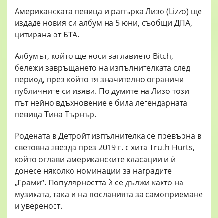
Американската певица и рапърка Лизо (Lizzo) ще
издаде новия си албум на 5 юни, съобщи ДПА,
цитирана от БТА.
Албумът, който ще носи заглавието Bitch,
бележи завръщането на изпълнителката след
период, през който тя значително ограничи
публичните си изяви. По думите на Лизо този
път нейно вдъхновение е била легендарната
певица Тина Търнър.
Родената в Детройт изпълнителка се превърна в
световна звезда през 2019 г. с хита Truth Hurts,
който оглави американските класации и ѝ
донесе няколко номинации за наградите
„Грами“. Популярността ѝ се дължи както на
музиката, така и на посланията за самоприемане
и увереност.