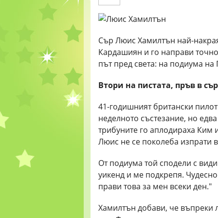
Сър Люис Хамилтън най-накрая
Кардашиян и го направи точно 
път пред света: на подиума на
Втори на пистата, пръв в съ
41-годишният британски пилот
неделното състезание, но едва
трибуните го аплодираха Ким и
Люис не се поколеба изпрати 
От подиума той сподели с види
уикенд и ме подкрепя. Чудесно 
прави това за мен всеки ден."
Хамилтън добави, че въпреки 