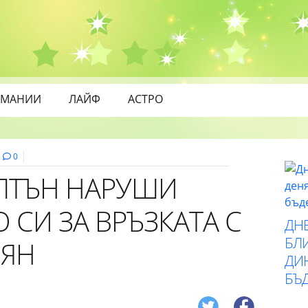
МАНИИ
ЛАЙФ
АСТРО
0
ЛТЪН НАРУШИ
СИ ЗА ВРЪЗКАТА С
ДН
БЛИ
ШЯН
ДИ
БЪ