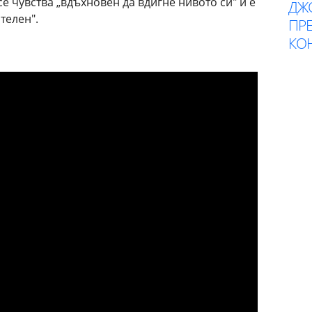
е чувства „вдъхновен да вдигне нивото си" и е
ДЖ
телен".
ПР
КОН