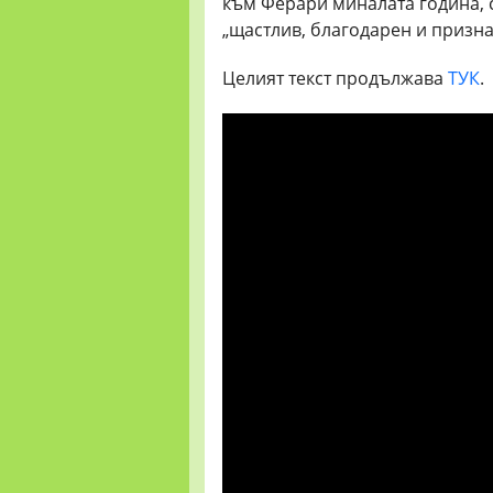
към Ферари миналата година, с
„щастлив, благодарен и призна
Целият текст продължава
ТУК
.