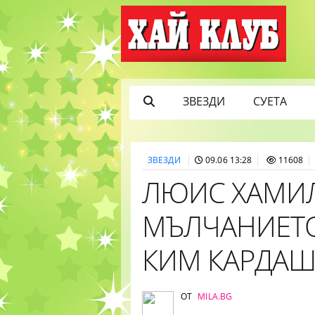
ЗВЕЗДИ
СУЕТА
ЗВЕЗДИ
09.06 13:28
11608
ЛЮИС ХАМИ
МЪЛЧАНИЕТО 
КИМ КАРДА
ОТ
MILA.BG