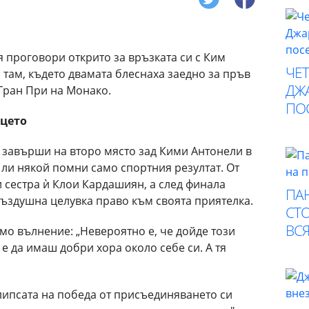
 проговори открито за връзката си с Ким
ЧЕ
там, където двамата блеснаха заедно за пръв
ДЖА
 Гран При на Монако.
ПО
рцето
 завърши на второ място зад Кими Антонели в
 ли някой помни само спортния резултат. От
 сестра ѝ Клои Кардашиян, а след финала
ПА
въздушна целувка право към своята приятелка.
СТО
ВСЯ
мо вълнение: „Невероятно е, че дойде този
е да имаш добри хора около себе си. А тя
липсата на победа от присъединяването си