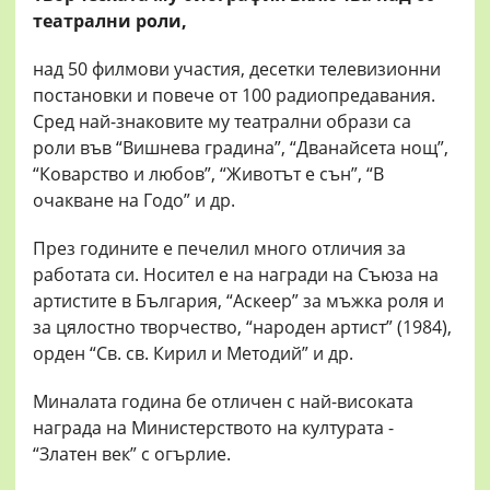
театрални роли,
над 50 филмови участия, десетки телевизионни
постановки и повече от 100 радиопредавания.
Сред най-знаковите му театрални образи са
роли във “Вишнева градина”, “Дванайсета нощ”,
“Коварство и любов”, “Животът е сън”, “В
очакване на Годо” и др.
През годините е печелил много отличия за
работата си. Носител е на награди на Съюза на
артистите в България, “Аскеер” за мъжка роля и
за цялостно творчество, “народен артист” (1984),
орден “Св. св. Кирил и Методий” и др.
Миналата година бе отличен с най-високата
награда на Министерството на културата -
“Златен век” с огърлие.