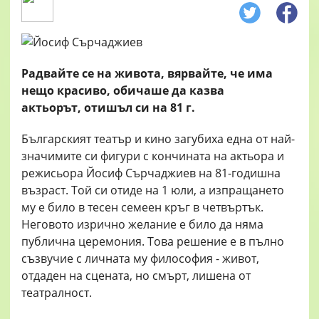
Радвайте се на живота, вярвайте, че има
нещо красиво, обичаше да казва
актьорът,
отишъл си на 81 г.
Българският театър и кино загубиха една от най-
значимите си фигури с кончината на актьора и
режисьора Йосиф Сърчаджиев на 81-годишна
възраст. Той си отиде на 1 юли, а изпращането
му е било в тесен семеен кръг в четвъртък.
Неговото изрично желание е било да няма
публична церемония. Това решение е в пълно
съзвучие с личната му философия - живот,
отдаден на сцената, но смърт, лишена от
театралност.