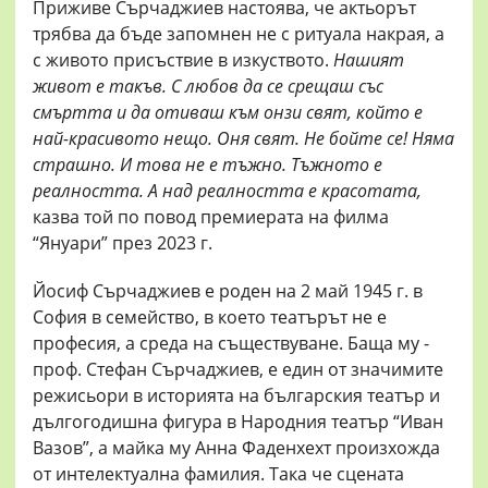
Приживе Сърчаджиев настоява, че актьорът
трябва да бъде запомнен не с ритуала накрая, а
с живото присъствие в изкуството.
Нашият
живот е такъв. С любов да се срещаш със
смъртта и да отиваш към онзи свят, който е
най-красивото нещо. Оня свят. Не бойте се! Няма
страшно. И това не е тъжно. Тъжното е
реалността. А над реалността е красотата,
казва той по повод премиерата на филма
“Януари” през 2023 г.
Йосиф Сърчаджиев е роден на 2 май 1945 г. в
София в семейство, в което театърът не е
професия, а среда на съществуване. Баща му -
проф. Стефан Сърчаджиев, е един от значимите
режисьори в историята на българския театър и
дългогодишна фигура в Народния театър “Иван
Вазов”, а майка му Анна Фаденхехт произхожда
от интелектуална фамилия. Така че сцената