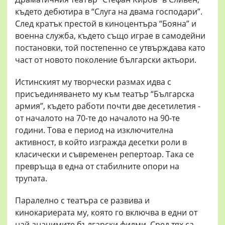
където дебютира в “Слуга на двама господари”.
След кратък престой в киноцентъра “Бояна” и
военна служба, където също играе в самодейни
постановки, той постепенно се утвърждава като
част от новото поколение български актьори.
Истинският му творчески размах идва с
присъединяването му към театър “Българска
армия”, където работи почти две десетилетия -
от началото на 70-те до началото на 90-те
години. Това е период на изключителна
активност, в който изгражда десетки роли в
класически и съвременен репертоар. Така се
превръща в една от стабилните опори на
трупата.
Паралелно с театъра се развива и
кинокариерата му, която го включва в едни от
най-значимите български филми. Сред тях са