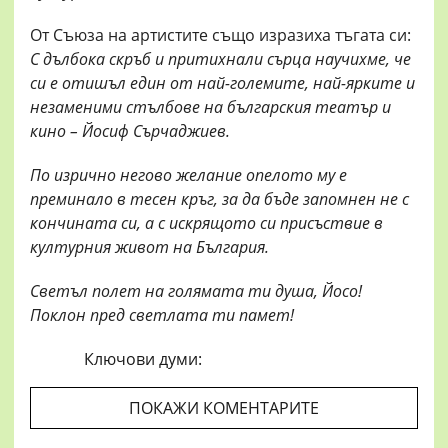
От Съюза на артистите също изразиха тъгата си:
С дълбока скръб и притихнали сърца научихме, че
си е отишъл един от най-големите, най-ярките и
незаменими стълбове на българския театър и
кино – Йосиф Сърчаджиев.
По изрично негово желание опелото му е
преминало в тесен кръг, за да бъде запомнен не с
кончината си, а с искрящото си присъствие в
културния живот на България.
Светъл полет на голямата ти душа, Йосо!
Поклон пред светлата ти памет!
Ключови думи:
ПОКАЖИ КОМЕНТАРИТЕ