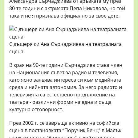
Александра Сърчаджиева от връзката му през
80-те години с актрисата Пепа Николова, но той
така и не я признава официално за свое дете.
С дъщеря си Ана Сърчаджиева на театралната
сцена
В края на 90-те години Сърчаджиев става член
на Националния съвет за радио и телевизия,
като ясно заявява интереса си към медийната
среда и нейната автономия. За него радиото и
телевизията са естествено продължение на
театъра - различни форми на една и съща
културна отговорност.
През 2002 г. се завръща активно на софийска
сцена в постановката “Поручик Бенц” в Малък
градски театър “Зад канала”, с който остава