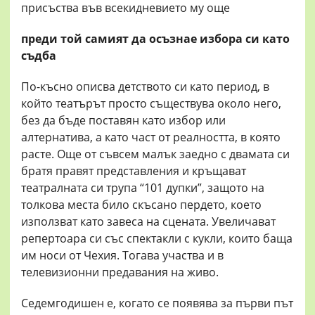
присъства във всекидневието му още
преди той самият да осъзнае избора си като
съдба
По-късно описва детството си като период, в
който театърът просто съществува около него,
без да бъде поставян като избор или
алтернатива, а като част от реалността, в която
расте. Още от съвсем малък заедно с двамата си
братя правят представления и кръщават
театралната си трупа “101 дупки”, защото на
толкова места било скъсано пердето, което
използват като завеса на сцената. Увеличават
репертоара си със спектакли с кукли, които баща
им носи от Чехия. Тогава участва и в
телевизионни предавания на живо.
Седемгодишен е, когато се появява за първи път