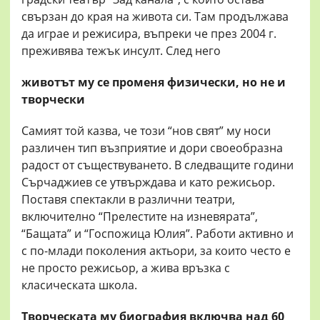
свързан до края на живота си. Там продължава
да играе и режисира, въпреки че през 2004 г.
преживява тежък инсулт. След него
животът му се променя физически, но не и
творчески
Самият той казва, че този “нов свят” му носи
различен тип възприятие и дори своеобразна
радост от съществуването. В следващите години
Сърчаджиев се утвърждава и като режисьор.
Поставя спектакли в различни театри,
включително “Прелестите на изневярата”,
“Бащата” и “Госпожица Юлия”. Работи активно и
с по-млади поколения актьори, за които често е
не просто режисьор, а жива връзка с
класическата школа.
Творческата му биография включва над 60