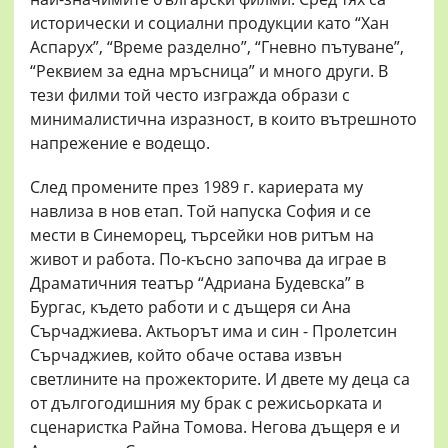
исторически и социални продукции като “Хан
Аспарух”, “Време разделно”, “Гневно пътуване”,
“Реквием за една мръсница” и много други. В
тези филми той често изгражда образи с
минималистична изразност, в които вътрешното
напрежение е водещо.
След промените през 1989 г. кариерата му
навлиза в нов етап. Той напуска София и се
мести в Синеморец, търсейки нов ритъм на
живот и работа. По-късно започва да играе в
Драматичния театър “Адриана Будевска” в
Бургас, където работи и с дъщеря си Ана
Сърчаджиева. Актьорът има и син - Пролетсин
Сърчаджиев, който обаче остава извън
светлините на прожекторите. И двете му деца са
от дългогодишния му брак с режисьорката и
сценаристка Райна Томова. Негова дъщеря е и