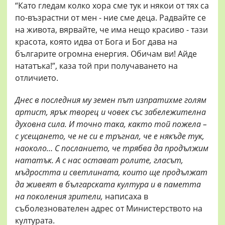
“Като гледам колко хора сме тук и някои от тях са
по-възрастни от мен - ние сме деца. Радвайте се
на живота, вярвайте, че има нещо красиво - тази
красота, която идва от Бога и Бог дава на
българите огромна енергия. Обичам ви! Айде
нататъка!”, каза той при получаването на
отличието.
Днес в последния му земен път изпратихме голям
артист, ярък творец и човек със забележителна
духовна сила. И точно така, както той пожела –
с усещането, че не си е тръгнал, че е някъде тук,
наоколо… С посланието, че трябва да продължим
нататък. А с нас остават ролите, гласът,
мъдростта и светлината, които ще продължат
да живеят в българската култура и в паметта
на поколения зрители,
написаха в
съболезнователен адрес от Министерството на
културата.