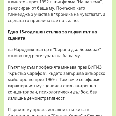
в киното - през 1952 г. във филма “Наша земя”,
режисиран от баща му. По-късно като
тийнейджър участва в “Хроника на чувствата”, а
сцената го привлича все по-силно.
Едва 15-годишен стъпва за първи път на
сцената
на Народния театър в “Сирано дьо Бержерак”
отново под режисурата на баща му.
Пътят му към професията минава през ВИТИЗ
“Кръстьо Сарафов”, където завършва актьорско
майсторство през 1969 г. Там вече се оформя
характерният му сценичен стил - вътрешно
концентриран, психологически дълбок, без
излишна демонстративност.
Първите му професионални стъпки са в
Драматичния театър “Стефан Киров” в Сливен,