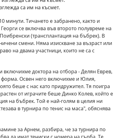
зглежда са им на късмет.
10 минути. Тичането е забранено, както и
 Георги се включва във второто полувреме на
 Поибренски (трансплантация на бъбрек). В
ничени смени. Няма изискване за възраст или
раво на двама участници, които не са с
и включихме доктора на отбора - Делян Еврев,
а форма. Освен него включихме и Юлия,
която беше с нас като придружител. Тя поигра
растен от играчите беше Динко Колев, който е
ция на бъбрек. Той е най-голям в целия ни
тезава в турнира по тенис на маса", обяснява
замине за Арнем, разбира, че за турнира по
бва да имат тениски с номера на гърба. Те,