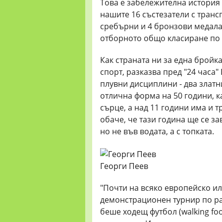
Това е забележителна история
нашите 16 състезатели с транс
сребърни и 4 бронзови медала 
отборното общо класиране по 
Как страната ни за една бройк
спорт, разказва пред "24 часа"
плувни дисциплини - два златн
отлична форма на 50 години, к
сърце, а над 11 години има и 
обаче, че тази година ще се з
но не във водата, а с топката.
Георги Пеев
"Почти на всяко европейско и
демонстрационен турнир по ра
беше ходещ футбол (walking foo