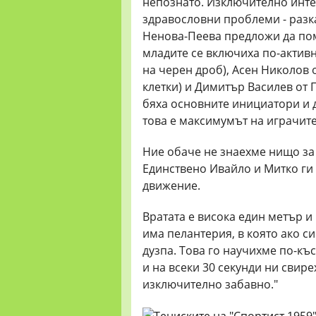
непознато. Изключително интер
здравословни проблеми - разк
Ненова-Пеева предложи да по
младите се включиха по-активн
на черен дроб), Асен Николов 
клетки) и Димитър Василев от 
бяха основните инициатори и д
това е максимумът на играчите
Ние обаче не знаехме нищо за 
Единствено Ивайло и Митко ги 
движение.
Вратата е висока един метър и
има пелантерия, в която ако си
дузпа. Това го научихме по-к
и на всеки 30 секунди ни свир
изключително забавно."