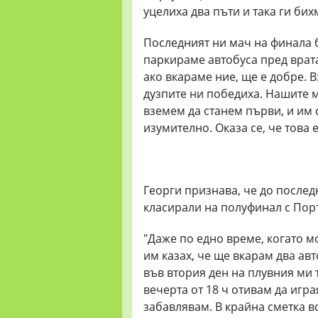
уцелиха два пъти и така ги бих
Последният ни мач на финала 
паркираме автобуса пред врата
ако вкараме ние, ще е добре. В
дузпите ни победиха. Нашите 
вземем да станем първи, и им 
изумително. Оказа се, че това 
Георги признава, че до послед
класирали на полуфинал с Пор
"Даже по едно време, когато м
им казах, че ще вкарам два ав
във втория ден на плувния ми 
вечерта от 18 ч отивам да игр
забавлявам. В крайна сметка в