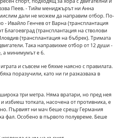
есен спорт, подходящ за хора с двигателни и
азва Пеев. - Тийм мениджърът ни Анна
мислим дали не можем да направим отбор. По-
о - Ивайло Генчев от Варна (трансплантация
от Благоевград (трансплантация на стволови
Пловдив (трансплантация на бъбрек). Тримата
вигатели. Така направихме отбор от 12 души -
, а минимумът е 6.
играта и съвсем не бяхме наясно с правилата.
бяха поразучили, като ни ги разказваха в
 широка три метра. Няма вратари, но пред нея
 и избиеш топката, насочена от противника, е
ъсно. Първият ни мач беше срещу Германия
еха фал. Особено в първото полувреме. Беше