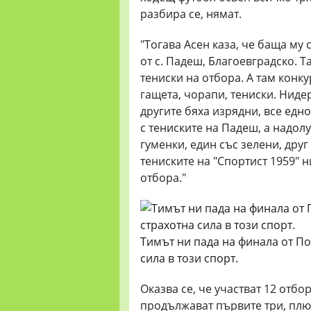
разбира се, нямат.
"Тогава Асен каза, че баща му
от с. Падеш, Благоевградско. 
тениски на отбора. А там конк
гащета, чорапи, тениски. Ниде
другите бяха изрядни, все едно
с тениските на Падеш, а надолу
гуменки, един със зелени, друг
тениските на "Спортист 1959" 
отбора."
Тимът ни пада на финала от По
сила в този спорт.
Оказва се, че участват 12 отбо
продължават първите три, плюс