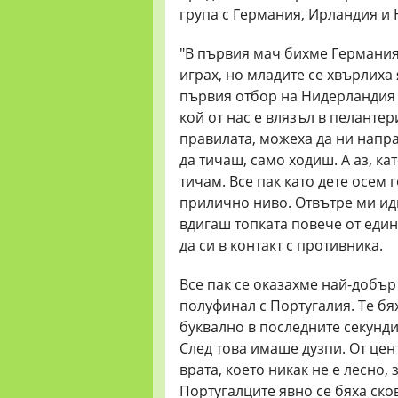
група с Германия, Ирландия и
"В първия мач бихме Германия 
играх, но младите се хвърлиха 
първия отбор на Нидерландия с 
кой от нас е влязъл в пелантер
правилата, можеха да ни напр
да тичаш, само ходиш. А аз, ка
тичам. Все пак като дете осем
прилично ниво. Отвътре ми идв
вдигаш топката повече от еди
да си в контакт с противника.
Все пак се оказахме най-добър 
полуфинал с Португалия. Те бя
буквално в последните секунд
След това имаше дузпи. От цен
врата, което никак не е лесно,
Португалците явно се бяха ско