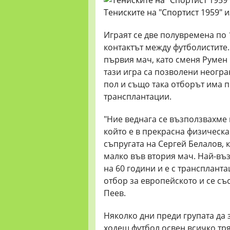
Тениските на "Спортист 1959" и
Играят се две полувремена по 
контактът между футболистите.
първия мач, като сменя Румен
тази игра са позволени неогра
пол и също така отборът има п
трансплантации.
"Ние веднага се възползвахме 
който е в прекрасна физическ
съпругата на Сергей Белалов, 
малко във втория мач. Най-въз
на 60 години и е с транспланта
отбор за европейското и се със
Пеев.
Няколко дни преди групата да 
ходещ футбол освен всичко тря