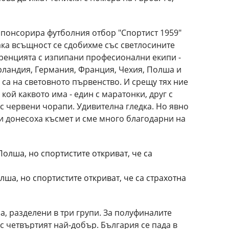
 спонсорира футболния отбор "Спортист 1959"
Така всъщност се сдобихме със светлосините
уренцията с изпипани професионални екипи -
рландия, Германия, Франция, Чехия, Полша и
 са на световното първенство. И срещу тях ние
 кой каквото има - един с маратонки, друг с
 с червени чорапи. Удивителна гледка. Но явно
ни донесоха късмет и сме много благодарни на
лша, но спортистите откриват, че са страхотна
ра, разделени в три групи. За полуфиналите
 четвъртият най-добър. България се пада в