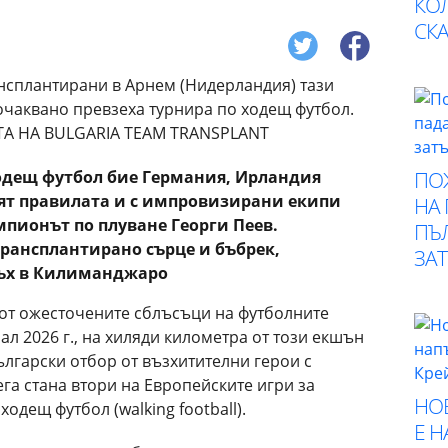
КО
СК
ПО
ходещ
футбол бие Германия, Ирландия
аят правилата
и с импровизирани екипи
НА
пионът по плуване Георги Пеев.
ПЪ
 трансплантирано сърце и бъбрек,
ЗА
ръх в Килиманджаро
 от ожесточените сблъсъци на футболните
л 2026 г., на хиляди километра от този екшън
лгарски отбор от възхитителни герои с
га стана втори на Европейските игри за
НО
одещ футбол (walking football).
Е 