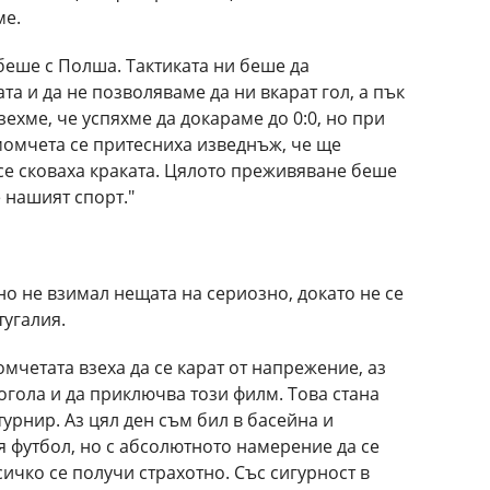
ме.
беше с Полша. Тактиката ни беше да
та и да не позволяваме да ни вкарат гол, а пък
зехме, че успяхме да докараме до 0:0, но при
момчета се притесниха изведнъж, че ще
се сковаха краката. Цялото преживяване беше
е нашият спорт."
но не взимал нещата на сериозно, докато не се
тугалия.
омчетата взеха да се карат от напрежение, аз
тогола и да приключва този филм. Това стана
турнир. Аз цял ден съм бил в басейна и
ая футбол, но с абсолютното намерение да се
сичко се получи страхотно. Със сигурност в