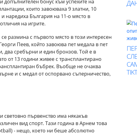
 и допълнителен бонус към успехите на
ДА
плантации, които завоюваха 9 златни, 10
и наредиха България на 11-о място в
отличия на игрите.
а се размина с първото място в този интересен
 Георги Пеев, който завоюва пет медала в пет
ПЕР
и, два сребърни и един бронзов. Той е в
СЛЕ
ато от 13 години живее с трансплантирано
СА
трансплантиран бъбрек. Въобще не очаква
TIK
авърне и с медал от оспорвано съперничество,
ли световно първенство има някакъв
зличен вид спорт. Тази година в Арнем това
tball) - нещо, което ни беше абсолютно