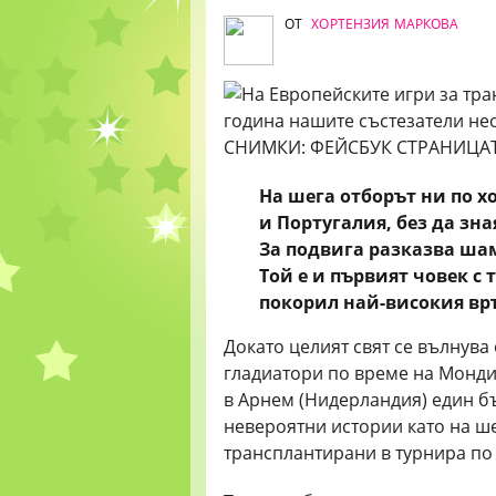
ОТ
ХОРТЕНЗИЯ МАРКОВА
На шега отборът ни по 
и
Португалия, без да зн
За подвига разказва шам
Той е и първият човек с
покорил най-високия в
Докато целият свят се вълнува
гладиатори по време на Мондиа
в Арнем (Нидерландия) един бъ
невероятни истории като на ше
трансплантирани в турнира по х