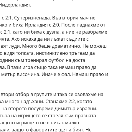
 Нидерландия.
с 2:1. Суперизненада. Във втория мач не
яко и биха Ирландия с 2:0. После паднахме от
2:1, като ни биха с дузпа, а ние не разбрахме
ията. Ако искаха да ни лъжат съдиите с
авят луди. Много беше драматично. Не можеш
то видя топката, инстинктивно тръгвам да
 години съм тренирал футбол на доста
а. В тази игра също така нямаш право да
н метър височина. Иначе е фал. Нямаш право и
втори отбор в групите и така се озовахме на
ха много надъхани. Станахме 2:2, когато
и на второто полувреме Димитър изравни.
търа на игрището се стреля към празната
 защото игрището не е никак малко.
вали, защото фаворитите ще ги бият. Не