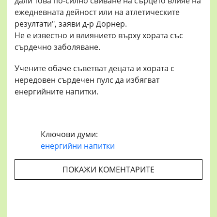
дали това по-силно свиване на сърцето влияе на
ежедневната дейност или на атлетическите
резултати", заяви д-р Дорнер.
Не е известно и влиянието върху хората със
сърдечно заболяване.
Учените обаче съветват децата и хората с
нередовен сърдечен пулс да избягват
енергийните напитки.
Ключови думи:
енергийни напитки
ПОКАЖИ КОМЕНТАРИТЕ