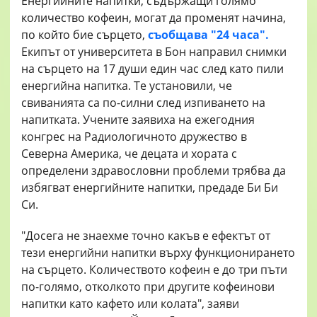
Енергийните напитки, съдържащи голямо
количество кофеин, могат да променят начина,
по който бие сърцето,
съобщава "24 часа".
Екипът от университета в Бон направил снимки
на сърцето на 17 души един час след като пили
енергийна напитка. Те установили, че
свиванията са по-силни след изпиването на
напитката. Учените заявиха на ежегодния
конгрес на Радиологичното дружество в
Северна Америка, че децата и хората с
определени здравословни проблеми трябва да
избягват енергийните напитки, предаде Би Би
Си.
"Досега не знаехме точно какъв е ефектът от
тези енергийни напитки върху функционирането
на сърцето. Количеството кофеин е до три пъти
по-голямо, отколкото при другите кофеинови
напитки като кафето или колата", заяви