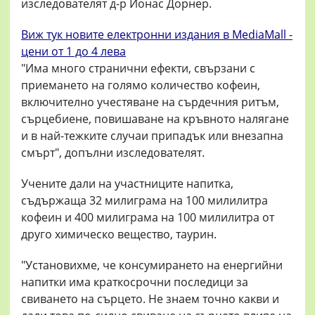
изследователят д-р Йонас Дорнер.
Виж тук новите електронни издания в MediaMall -
цени от 1 до 4 лева
"Има много странични ефекти, свързани с
приемането на голямо количество кофеин,
включително учестяване на сърдечния ритъм,
сърцебиене, повишаване на кръвното налягане
и в най-тежките случаи припадък или внезапна
смърт", допълни изследователят.
Учените дали на участниците напитка,
съдържаща 32 милиграма на 100 милилитра
кофеин и 400 милиграма на 100 милилитра от
друго химическо вещество, таурин.
"Установихме, че консумирането на енергийни
напитки има краткосрочни последици за
свиването на сърцето. Не знаем точно какви и