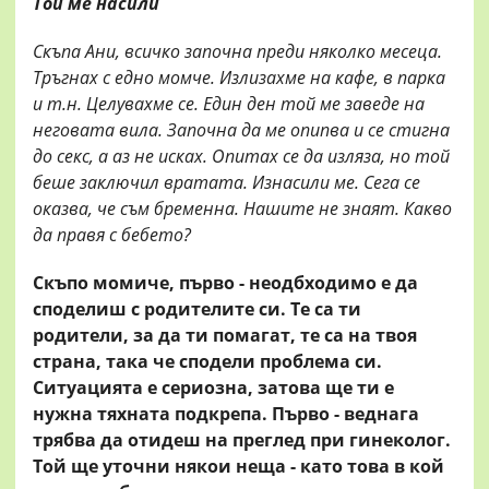
Той ме насили
Скъпа Ани, всичко започна преди няколко месеца.
Тръгнах с едно момче. Излизахме на кафе, в парка
и т.н. Целувахме се. Един ден той ме заведе на
неговата вила. Започна да ме опипва и се стигна
до секс, а аз не исках. Опитах се да изляза, но той
беше заключил вратата. Изнасили ме. Сега се
оказва, че съм бременна. Нашите не знаят. Какво
да правя с бебето?
Скъпо момиче, първо - неодбходимо е да
споделиш с родителите си. Те са ти
родители, за да ти помагат, те са на твоя
страна, така че сподели проблема си.
Ситуацията е сериозна, затова ще ти е
нужна тяхната подкрепа. Първо - веднага
трябва да отидеш на преглед при гинеколог.
Той ще уточни някои неща - като това в кой