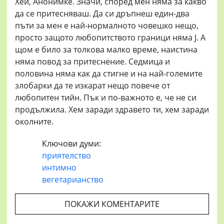
Хей, Анонимке. Значи, според мен няма за какво
да се притесняваш. Да си дръпнеш един-два
пъти за мен е най-нормалното човешко нещо,
просто защото любопитството граници няма J. А
щом е било за толкова малко време, наистина
няма повод за притеснение. Седмица и
половина няма как да стигне и на най-големите
злобарки да те изкарат нещо повече от
любопитен тийн. Пък и по-важното е, че не си
продължила. Хем заради здравето ти, хем заради
околните.
Ключови думи:
приятелство
интимно
вегетарианство
ПОКАЖИ КОМЕНТАРИТЕ