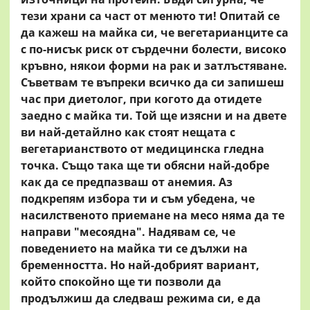
тези храни са част от менюто ти! Опитай се
да кажеш на майка си, че вегетарианците са
с по-нисък риск от сърдечни болести, високо
кръвно, някои форми на рак и затлъстяване.
Съветвам те въпреки всичко да си запишеш
час при диетолог, при когото да отидете
заедно с майка ти. Той ще изясни и на двете
ви най-детайлно как стоят нещата с
вегетарианството от медицинска гледна
точка. Също така ще ти обясни най-добре
как да се предпазваш от анемия. Аз
подкрепям избора ти и съм убедена, че
насилственото приемане на месо няма да те
направи "месоядна". Надявам се, че
поведението на майка ти се дължи на
бременността. Но най-добрият вариант,
който спокойно ще ти позволи да
продължиш да следваш режима си, е да