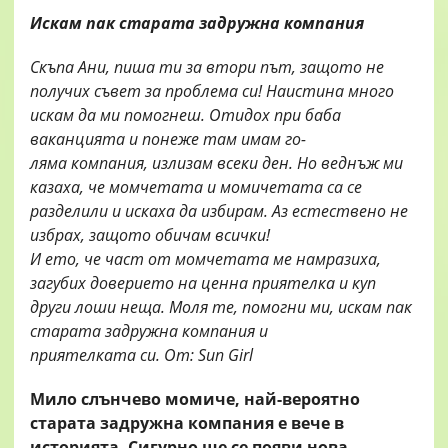
Искам пак старата задружна компания
Скъпа Ани, пиша ти за втори път, защото не
получих съвет за проблема си! Наистина много
искам да ми помогнеш. Отидох при баба
ваканцията и понеже там имам го-
ляма компания, излизам всеки ден. Но веднъж ми
казаха, че момчетата и момичетата са се
разделили и искаха да избирам. Аз естествено не
избрах, защото обичам всички!
И ето, че част от момчетата ме намразиха,
загубих доверието на ценна приятелка и куп
други лоши неща. Моля те, помогни ми, искам пак
старата задружна компания и
приятелката си. От: Sun Girl
Мило слънчево момиче, най-вероятно
старата задружна компания е вече в
историята. Сигурно ще се появи нова