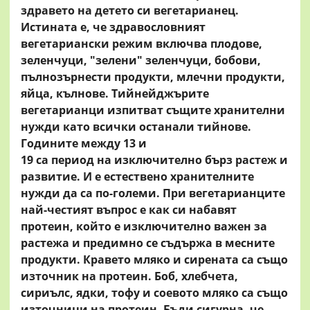
здравето на детето си вегетарианец.
Истината е, че здравословният
вегетариански режим включва плодове,
зеленчуци, "зелени" зеленчуци, бобови,
пълно
зърнести продукти, млечни продукти,
яйца, кълнове. Тийнейджърите
вегетарианци изпитват същите хранителни
нужди като всички останали тийнове.
Годините между 13 и
19 са период на изключително бърз растеж и
развитие. И е естествено хранителните
нужди да са по-големи. При вегетарианците
най-честият въпрос е как си набавят
протеин, който е изключително важен за
растежа и предимно се съдържа в месните
продукти. Кравето мляко и сирената са също
източник на протеин. Боб, хлебчета,
сириълс, ядки, тофу и соевото мляко са също
източници на протеин. Бъди сигурна, че