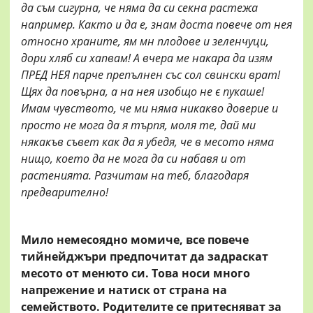
да съм сигурна, че няма да си секна растежа
например. Както и да е, знам доста повече от нея
относно храните, ям мн плодове и зеленчуци,
дори хляб си хапвам! А вчера ме накара да изям
ПРЕД НЕЯ парче препълнен със сол свински врат!
Щях да повърна, а на нея изобщо не є пукаше!
Имам чувството, че ми няма никакво доверие и
просто не мога да я търпя, моля те, дай ми
някакъв съвет как да я убедя, че в месото няма
нищо, което да не мога да си набавя и от
растенията. Разчитам на теб, благодаря
предварително!
Мило немесоядно момиче, все повече
тийнейджъри предпочитат да задраскат
месото от менюто си. Това носи много
напрежение и натиск от страна на
семейството. Родителите се притесняват за