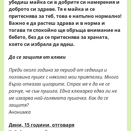
убедиш майка си в добрите си намерения и
доброто си здраве. Тя е майка и се
притеснява за теб, това е напълно нормално!
Важно е да растеш здрава и в норма и
тогава тя спокойно ще обръща внимание на
бебето, без да се притеснява за храната,
която си избрала да ядеш.
Да се защитя от клюки
Преди около година за период от седмица и
половина пушех с няколко мои приятелки. Много
бързо отказах цигарите. Страх ме е да не се
разчуе, че съм пушила. Една клюкарка едва ли не
ме изкарва най-голямата пушачка. Как да се
защитя?
Анонимка
Дени, 15 години, отговаря