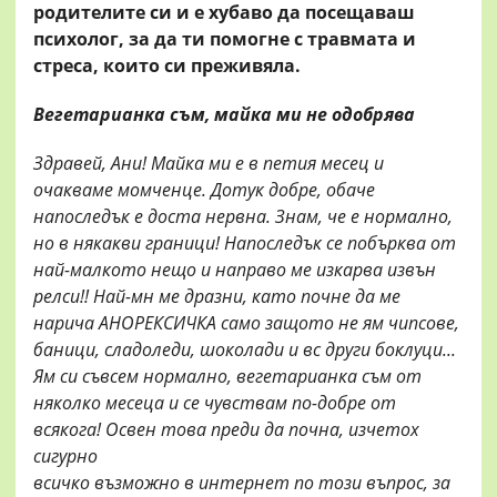
родителите си и е хубаво да посещаваш
психолог, за да ти помогне с травмата и
стреса, които си преживяла.
Вегетарианка съм, майка ми не одобрява
Здравей, Ани! Майка ми е в петия месец и
очакваме момченце. Дотук добре, обаче
напоследък е доста нервна. Знам, че е нормално,
но в някакви граници! Напоследък се побърква от
най-малкото нещо и направо ме изкарва извън
релси!! Най-мн ме дразни, като почне да ме
нарича АНОРЕКСИЧКА само защото не ям чипсове,
баници, сладоледи, шоколади и вс други боклуци...
Ям си съвсем нормално, вегетарианка съм от
няколко месеца и се чувствам по-добре от
всякога! Освен това преди да почна, изчетох
сигурно
всичко възможно в интернет по този въпрос, за