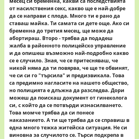
месец си бременна, какви са последствията
от насилствения секс, какво ще е най-добре
да се направи с плода. Много ти е рано да
ставаш майка. Ти самата си дете още. Ако си
бременна до третия месец, ще може да
абортираш. Второ - трябва да подадеш
жалба в районното полицейско управление
и да опишеш възможно най-подробно какво
се е случило. Зная, че се притесняваш, че
никой няма да ти повярва, че ще те обвинят,
че си си го "търсила" и предизвикала. Това
са предимно нагласите на нашето общество,
но полицията е длъжна да разследва. Дори
можеш да поискаш документ от гинеколога
си, с който да се потвърди изнасилването.
Това момче трябва да си понесе
наказанието. А ти ще трябва да се справиш в
една много тежка житейска ситуация. Не си
виновна за случилото се. Търси подкрепа в