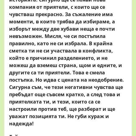
компания от приятели, с които ще се
чувстваш прекрасно. За съжаление има
моменти, в които трябва да избираме, а
изборът между две хубави неща е почти
невъзможен. Мисля, че си постъпила
правилно, като не си избрала. В крайна
сметка ти не си участвала в конфликта,
който е причинил разделението, и не
можеш да вземеш страна, щом и едните, и
другите са ти приятели. Това е смела
постъпка. Но идва с цената на неодобрение.
Сигурна съм, че тези негативни чувства ще
пребъдат още съвсем кратко, а след това и
приятелката ти, и тези, които са се
настроили против теб, ще разберат и ще
уважат позицията ти. Не губи кураж и
надежда!