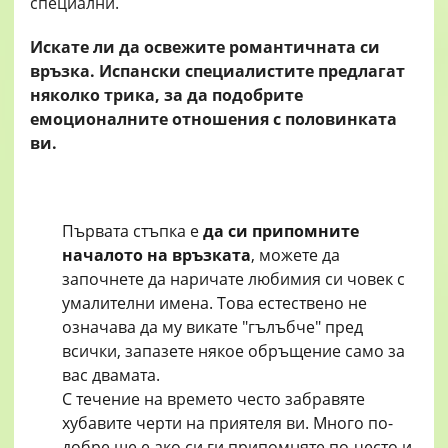
Искате ли да освежите романтичната си
връзка. Испански специалистите предлагат
няколко трика, за да подобрите
емоционалните отношения с половинката
ви.
Първата стъпка е
да си припомните
началото на връзката
, можете да
започнете да наричате любимия си човек с
умалителни имена. Това естествено не
означава да му викате "гълъбче" пред
всички, запазете някое обръщение само за
вас двамата.
С течение на времето често забравяте
хубавите черти на приятеля ви. Много по-
добре ще е ако си ги припомняте по-често и