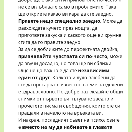
не се вглъбявате само в проблемите. Така
ще откриете какво ви кара да сте заедно.
Правете нещо специално заедно
, Може да
разхождате кучето през нощта, да
приготвяте закуска и каквото още ви хрумне
стига да го правите заедно.
За да се доближите до перфектната двойка,
признавайте чувствата си по-често
, може
да звучи досадно, но това ще ви сближи.
Още нещо важно е да сте
независими
един от друг
. Колкото и лудо влюбени да
сте да прекарвате известно време разделени
е здравословно. По-добре разгледайте общи
снимки от първото ви пътуване заедно и
прочетете писма и съобщения, които сте си
пращали в началото на връзката ви.
И накрая, последният съвет на психолозите
е
вместо на му да набивате в главата