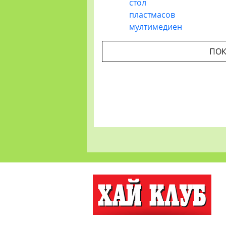
стол
пластмасов
мултимедиен
ПОК