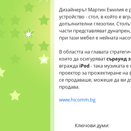
Дизайнерът Мартин Емилия е р
устройство - стол, в който е вг
допълнителни глезотии. Столът
части представляват дунапрен,
при тази мебел е нейната насо
В областта на главата стратег
които да осигуряват
съраунд з
вгражда
iPod
- така музиката е
проектор за прожектиране на ф
се продаваше, можеше да ви дъ
продава.
www.hicomm.bg
Ключови думи: