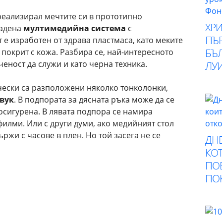
еализирал мечтите си в прототипно
ХР
радена
мултимедийна система
с
ПЪ
 е изработен от здрава пластмаса, като меките
БЪ
 покрит с кожа. Разбира се, най-интересното
ченост да служи и като черна техника.
ЛУ
ически са разположени няколко тонколонки,
вук
. В подпората за дясната ръка може да се
 осигурена. В лявата подпора се намира
илми. Или с други думи, ако медийният стол
ржи с часове в плен. Но той засега не се
ДНЕ
КОТ
ПО
ПО