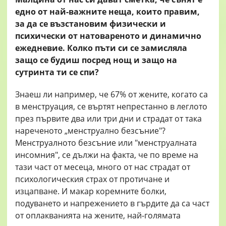
едно от най-важните неща, които правим,
за да се възстановим физически и
психически от натовареното и динамично
ежедневие. Колко пъти си се замисляла
защо се будиш посред нощ и защо на
сутринта ти се спи?
Знаеш ли например, че 67% от жените, когато са
в менструация, се въртят непрестанно в леглото
през първите два или три дни и страдат от така
нареченото „менструално безсъние"?
Менструалното безсъние или "менструалната
инсомния", се дължи на факта, че по време на
тази част от месеца, много от нас страдат от
психологическия страх от протичане и
изцапване. И макар коремните болки,
подуването и напрежението в гърдите да са част
от оплакванията на жените, най-голямата