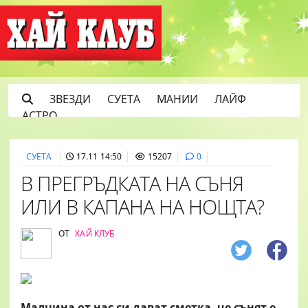
ЗВЕЗДИ
СУЕТА
МАНИИ
ЛАЙФ
АСТРО
СУЕТА
17.11 14:50
15207
0
В ПРЕГРЪДКАТА НА СЪНЯ
ИЛИ В КАПАНА НА НОЩТА?
ОТ
ХАЙ КЛУБ
Малцина от нас си дават сметка, че сънят е