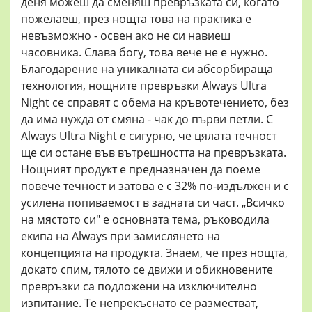
деня можеш да сменяш превръзката си, когато
пожелаеш, през нощта това на практика е
невъзможно - освен ако не си навиеш
часовника. Слава богу, това вече не е нужно.
Благодарение на уникалната си абсорбираща
технология, нощните превръзки Always Ultra
Night се справят с обема на кръвотечението, без
да има нужда от смяна - чак до първи петли. С
Always Ultra Night е сигурно, че цялата течност
ще си остане във вътрешността на превръзката.
Нощният продукт е предназначен да поеме
повече течност и затова е с 32% по-издължен и с
усилена попиваемост в задната си част. „Всичко
на мястото си" е основната тема, ръководила
екипa на Always при замислянето на
концепцията на продукта. Знаем, че през нощта,
докато спим, тялото се движи и обикновените
превръзки са подложени на изключително
изпитание. Те непрекъснато се разместват,