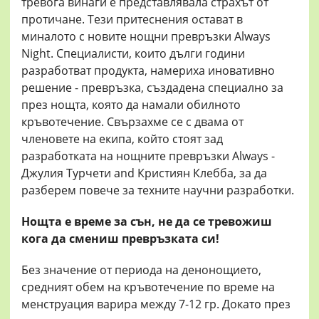
тревога винаги е представлявала страхът от
протичане. Тези притеснения остават в
миналото с новите нощни превръзки Always
Night. Специалисти, които дълги години
разработват продукта, намериха иновативно
решение - превръзка, създадена специално за
през нощта, която да намали обилното
кръвотечение. Свързахме се с двама oт
членовете на екипа, който стоят зад
разработката на нощните превръзки Always -
Джулия Турчети and Кристиян Клебба, за да
разберем повече за техните научни разработки.
Нощта е време за сън, не да се тревожиш
кога да смениш превръзката си!
Без значение от периода на денонощието,
средният обем на кръвотечение по време на
менструация варира между 7-12 гр. Докато през