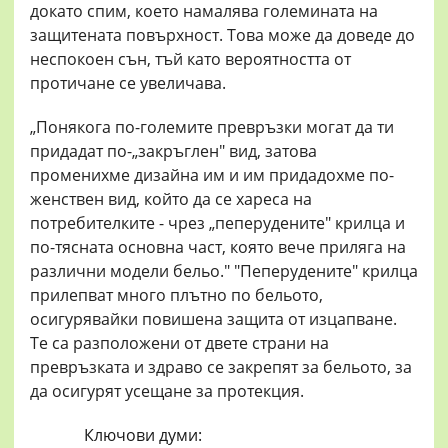
докато спим, което намалява големината на
защитената повърхност. Това може да доведе до
неспокоен сън, тъй като вероятността от
протичане се увеличава.
„Понякога по-големите превръзки могат да ти
придадат по-„закръглен" вид, затова
променихме дизайна им и им придадохме по-
женствен вид, който да се хареса на
потребителките - чрез „пеперудените" крилца и
по-тясната основна част, която вече приляга на
различни модели бельо." "Пеперудените" крилца
прилепват много плътно по бельото,
осигурявайки повишена защита от изцапване.
Те са разположени от двете страни на
превръзката и здраво се закрепят за бельото, за
да осигурят усещане за протекция.
Ключови думи: