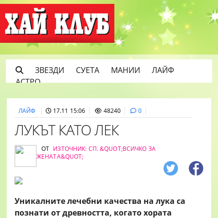
ЗВЕЗДИ
СУЕТА
МАНИИ
ЛАЙФ
АСТРО
ЛАЙФ
17.11 15:06
48240
0
ЛУКЪТ КАТО ЛЕК
ОТ
ИЗТОЧНИК: СП. &QUOT;ВСИЧКО ЗА
ЖЕНАТА&QUOT;
Уникалните лечебни качества на лука са
познати от древността, когато хората