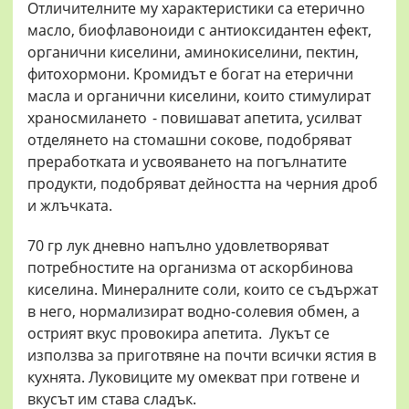
Отличителните му характеристики са етерично
масло, биофлавоноиди с антиоксидантен ефект,
органични киселини, аминокиселини, пектин,
фитохормони. Кромидът е богат на етерични
масла и органични киселини, които стимулират
храносмилането - повишават апетита, усилват
отделянето на стомашни сокове, подобряват
преработката и усвояването на погълнатите
продукти, подобряват дейността на черния дроб
и жлъчката.
70 гр лук дневно напълно удовлетворяват
потребностите на организма от аскорбинова
киселина. Минералните соли, които се съдържат
в него, нормализират водно-солевия обмен, а
острият вкус провокира апетита. Лукът се
използва за приготвяне на почти всички ястия в
кухнята. Луковиците му омекват при готвене и
вкусът им става сладък.