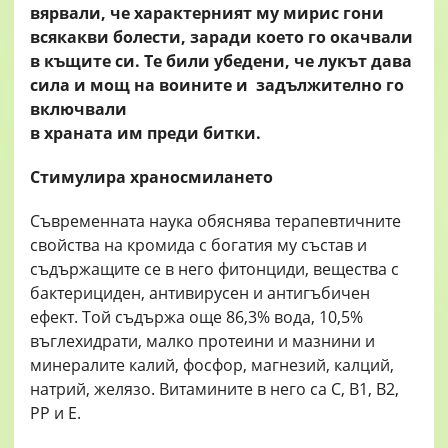
вярвали, че характерният му мирис гони
всякакви болести, заради което го окачвали
в къщите си. Те били убедени, че лукът дава
сила и мощ на воините и задължително го
включвали
в храната им преди битки.
Стимулира храносмилането
Съвременната наука обяснява терапевтичните
свойства на кромида с богатия му състав и
съдържащите се в него фитонциди, вещества с
бактерициден, антивирусен и антигъбичен
ефект. Той съдържа още 86,3% вода, 10,5%
въглехидрати, малко протеини и мазнини и
минералите калий, фосфор, магнезий, калций,
натрий, желязо. Витамините в него са С, В1, В2,
РР и Е.