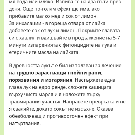
мл вода или мляко. Изпива се на два пъти през
деня. Още по-голям ефект ще има, ако
прибавите малко мед и сок от лимон.
За инхалации - в гореща отвара от лайка
добавете сок от лук и лимон. Покрийте главата
си с хавлия и вдишвайте в продължение на 5-7
минути изпаренията с фитонцидите на лука и
етеричните масла на лайката.
В древността лукът е бил използван за лечение
на
трудно зарастващи гнойни рани,
порязвания и изгаряния
. Настържете една
глава лук на едро ренде, сложете кашицата
върху чиста марля и я наложете върху
травмирания участък. Направете превръзка и не
я сваляйте, докато сокът не изсъхне. Оказва
обезболяващ и противооточен ефект при
натъртвания.