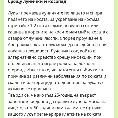
Срещу лунички и косопад
Лукът премахва луничките по лицето и спира
падането на косата. За укрепване на косъма
втривайте 1-2 пъти седмично лучен сок или
кашица в корените на косите или мийте косата с
отвара от лучени люспи. Според проучване в
Австралия сокът от лук може да въздейства при
локална плешивост. Лученият сок, който е
алтернативно средство срещу инфекции, при
оплешивяването играе ролята на локален
стероид. Известно е, че патогенни гъбички са
причина за различни заболявания по кожата и
скалпа и бактерицидното действие на лука тук
активно се проявява.
Твърди се, че ако към 25-годишна възраст
започнете редовно да правите лучена маска на
лицето, към 50 години няма да имате бръчки,
защото лукът регенерира клетките на кожата.