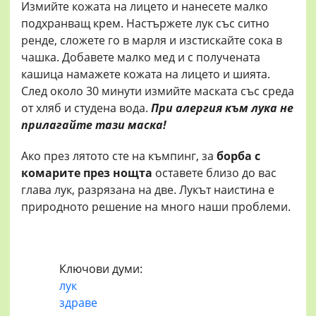
Измийте кожата на лицето и нанесете малко
подхранващ крем. Настържете лук със ситно
ренде, сложете го в марля и изстискайте сока в
чашка. Добавете малко мед и с получената
кашица намажете кожата на лицето и шията.
След около 30 минути измийте маската със среда
от хляб и студена вода.
При алергия към лука не
прилагайте тази маска!
Ако през лятото сте на къмпинг, за
борба с
комарите през нощта
оставете близо до вас
глава лук, разрязана на две. Лукът наистина е
природното решение на много наши проблеми.
Ключови думи:
лук
здраве