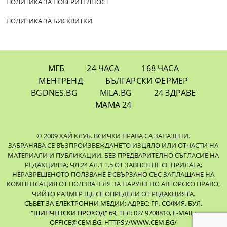
ПОЛИТИКА ЗА ПОВЕРИТЕЛНОСТ
ПОЛИТИКА ЗА БИСКВИТКИ
МГБ
24 ЧАСА
168 ЧАСА
МЕНТРЕНД
БЪЛГАРСКИ ФЕРМЕР
BGDNES.BG
MILA.BG
24 ЗДРАВЕ
МАМА 24
© 2009 ХАЙ КЛУБ. ВСИЧКИ ПРАВА СА ЗАПАЗЕНИ.
ЗАБРАНЯВА СЕ ВЪЗПРОИЗВЕЖДАНЕТО ИЗЦЯЛО ИЛИ ОТЧАСТИ НА
МАТЕРИАЛИ И ПУБЛИКАЦИИ, БЕЗ ПРЕДВАРИТЕЛНО СЪГЛАСИЕ НА
РЕДАКЦИЯТА; ЧЛ.24 АЛ.1 Т.5 ОТ ЗАВПСП НЕ СЕ ПРИЛАГА;
НЕРАЗРЕШЕНОТО ПОЛЗВАНЕ Е СВЪРЗАНО СЪС ЗАПЛАЩАНЕ НА
КОМПЕНСАЦИЯ ОТ ПОЛЗВАТЕЛЯ ЗА НАРУШЕНО АВТОРСКО ПРАВО,
ЧИЙТО РАЗМЕР ЩЕ СЕ ОПРЕДЕЛИ ОТ РЕДАКЦИЯТА.
СЪВЕТ ЗА ЕЛЕКТРОННИ МЕДИИ: АДРЕС: ГР. СОФИЯ, БУЛ.
"ШИПЧЕНСКИ ПРОХОД" 69, ТЕЛ: 02/ 9708810,
E-MAIL:
OFFICE@CEM.BG
,
HTTPS://WWW.CEM.BG/