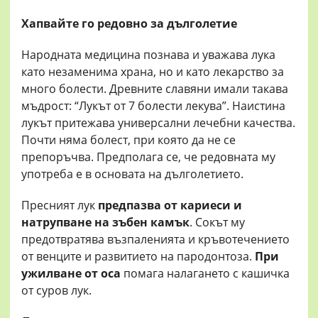
Хапвайте го редовно за дълголетие
Народната медицина познава и уважава лука
като незаменима храна, но и като лекарство за
много болести. Древните славяни имали такава
мъдрост: “Лукът от 7 болести лекува”. Наистина
лукът притежава универсални лечебни качества.
Почти няма болест, при която да не се
препоръчва. Предполага се, че редовната му
употреба е в основата на дълголетието.
Пресният лук
предпазва от кариеси и
натрупване на зъбен камък
. Сокът му
предотвратява възпаленията и кръвотечението
от венците и развитието на пародонтоза.
При
ужилване от оса
помага налагането с кашичка
от суров лук.