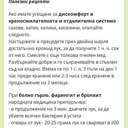
Полезни рецепти
Ако имате усещане за
дискомфорт в
храносмилателната и отделителна система
-
газове, запек, колики, киселини, опитайте
следното.
Настържете и прецедете през двойна марля
достатъчно кромид лук, за да получите 1 ч. ч. сок
от него. Смесете с още толкова пчелен мед.
Разбъркайте добре и го съхранявайте в стъклен
съд на хладно. Взема се по 1 с. л. 3 пъти на ден 1
час преди хранене или 2-3 часа след хранене в
продължение на 2 месеца.
При
болно гърло, фарингит и бронхит
народната медицина препоръчва:
- в продължение на 3 мин. дъвчете лук, за да
убиете всички бактерии в устата
- отвара от лук - 20-25 грама лук се сваряват в 200