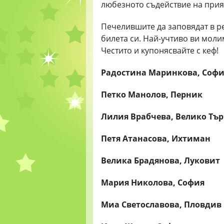
любезното съдействие на прия
Печелившите да заповядат в р
билета си. Най-учтиво ви молим
Честито и купонясвайте с кеф!
Радостина Маринкова, Соф
Петко Манолов, Перник
Лилия Врабчева, Велико Тъ
Петя Атанасова, Ихтиман
Велика Брадянова, Луковит
Мария Николова, София
Миа Светославова, Пловдив