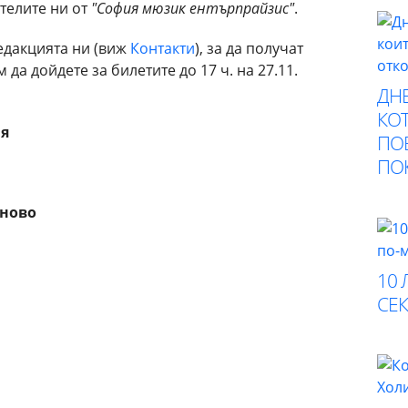
телите ни от
"София мюзик ентърпрайзис"
.
едакцията ни (виж
Контакти
), за да получат
 да дойдете за билетите до 17 ч. на 27.11.
ДНЕ
КОТ
ия
ПО
ПО
рново
10 
СЕК