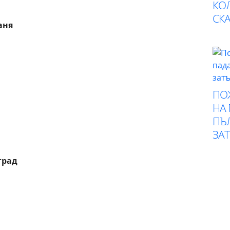
КО
СК
аня
ПО
НА
ПЪ
ЗА
град