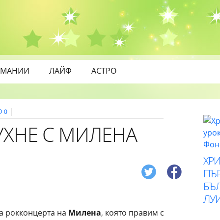
МАНИИ
ЛАЙФ
АСТРО
0
УХНЕ С МИЛЕНА
ХР
ПЪ
БЪ
ЛУ
за рокконцерта на
Милена
, която правим с