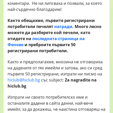
коментари. Не ни липсваха и похвали, за което
най-сърдечно благодарим!
Както обещахме, първите регистрирани
потребители печелят
награди
. Много лесно
можете да разберете кой печели, като
отидете на
последната страница на
Фенове
и преброите първите 50
регистрирани потребители.
Както и предполагахме, мнозина не отговориха
на дадените от тях имейли и затова, ако си сред
първите 50 регистрирани, изпрати ни писмо на
hiclub@hiclub.bg
със subject:
Za nagradite na
hiclub.bg
Изпрати ни своето потребителско име и
останалите дадени в сайта данни, най-вече
имейл, за да докажеш, че наистина отговаряш на