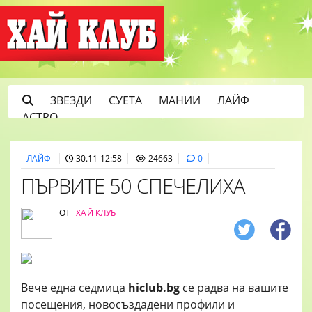
ЗВЕЗДИ
СУЕТА
МАНИИ
ЛАЙФ
АСТРО
ЛАЙФ
30.11 12:58
24663
0
ПЪРВИТЕ 50 СПЕЧЕЛИХА
ОТ
ХАЙ КЛУБ
Вече една седмица
hiclub.bg
се радва на вашите
посещения, новосъздадени профили и