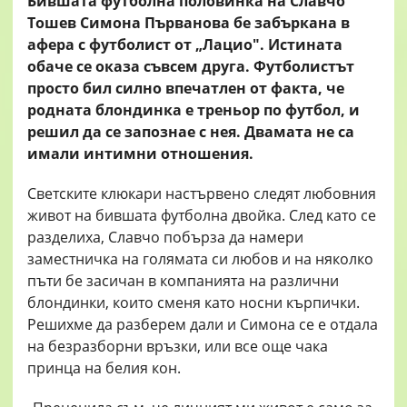
Бившата футболна половинка на Славчо
Тошев Симона Първанова бе забъркана в
афера с футболист от „Лацио". Истината
обаче се оказа съвсем друга. Футболистът
просто бил силно впечатлен от факта, че
родната блондинка е треньор по футбол, и
решил да се запознае с нея. Двамата не са
имали интимни отношения.
Светските клюкари настървено следят любовния
живот на бившата футболна двойка. След като се
разделиха, Славчо побърза да намери
заместничка на голямата си любов и на няколко
пъти бе засичан в компанията на различни
блондинки, които сменя като носни кърпички.
Решихме да разберем дали и Симона се е отдала
на безразборни връзки, или все още чака
принца на белия кон.