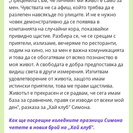
„Преценила съм, че личният ми живот е само за
мен. Чувствата не са афиш, който трябва да е
разлепен навсякъде по улиците. И не е нужно
човек демонстративно да се появява в
компанията на случайни хора, показвайки
привидно щастие. Разбира се, че се срещам с
приятели, излизаме, вечеряме по ресторанти,
ходим на кино, но за мен е важна комуникацията
и това да се обогатявам от всяко познанство в
моя живот. А свободата е добра предпоставка да
видиш света в други измерения. Изпитвам
удовлетворение от живота, защото имам
истински приятели, това ме прави щастлива.
Животът е прекрасен и се радвам, че сега имам
база за сравнение, правя си изводи от всеки мой
ден", разказа за „Хай клуб" Симона.
Как ще посрещне коледните празници Симона
четете в новия брой на „Хай клуб".