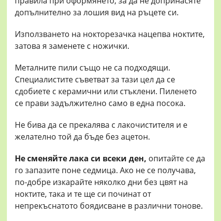
правила при оформянето, за да не допринасяте
допълнително за лошия вид на ръцете си.
Използването на нокторезачка нацепва ноктите,
затова я заменете с ножички.
Металните пили също не са подходящи.
Специалистите съветват за тази цел да се
сдобиете с керамични или стъклени. Пиленето
се прави задължително само в една посока.
Не бива да се прекалява с лакочистителя и е
желателно той да бъде без ацетон.
Не сменяйте лака си всеки ден,
опитайте се да
го запазите поне седмица. Ако не се получава,
по-добре изкарайте няколко дни без цвят на
ноктите, така и те ще си починат от
непрекъснатото боядисване в различни тонове.