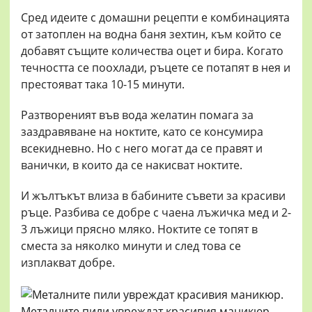
Сред идеите с домашни рецепти е комбинацията
от затоплен на водна баня зехтин, към който се
добавят същите количества оцет и бира. Когато
течността се поохлади, ръцете се потапят в нея и
престояват така 10-15 минути.
Разтвореният във вода желатин помага за
заздравяване на ноктите, като се консумира
всекидневно. Но с него могат да се правят и
ванички, в които да се накисват ноктите.
И жълтъкът влиза в бабините съвети за красиви
ръце. Разбива се добре с чаена лъжичка мед и 2-
3 лъжици прясно мляко. Ноктите се топят в
сместа за няколко минути и след това се
изплакват добре.
Металните пили увреждат красивия маникюр.