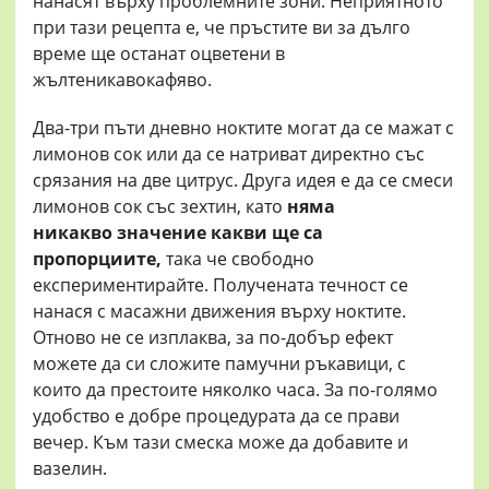
нанасят върху проблемните зони. Неприятното
при тази рецепта е, че пръстите ви за дълго
време ще останат оцветени в
жълтеникавокафяво.
Два-три пъти дневно ноктите могат да се мажат с
лимонов сок или да се натриват директно със
срязания на две цитрус. Друга идея е да се смеси
лимонов сок със зехтин, като
няма
никакво
значение какви
ще са
пропорциите,
така че свободно
експериментирайте. Получената течност се
нанася с масажни движения върху ноктите.
Отново не се изплаква, за по-добър ефект
можете да си сложите памучни ръкавици, с
които да престоите няколко часа. За по-голямо
удобство е добре процедурата да се прави
вечер. Към тази смеска може да добавите и
вазелин.