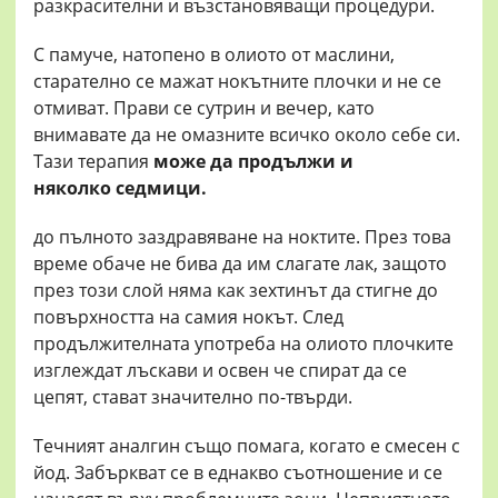
разкрасителни и възстановяващи процедури.
С памуче, натопено в олиото от маслини,
старателно се мажат нокътните плочки и не се
отмиват. Прави се сутрин и вечер, като
внимавате да не омазните всичко около себе си.
Тази терапия
може да
продължи
и
няколко
седмици.
до пълното заздравяване на ноктите. През това
време обаче не бива да им слагате лак, защото
през този слой няма как зехтинът да стигне до
повърхността на самия нокът. След
продължителната употреба на олиото плочките
изглеждат лъскави и освен че спират да се
цепят, стават значително по-твърди.
Течният аналгин също помага, когато е смесен с
йод. Забъркват се в еднакво съотношение и се