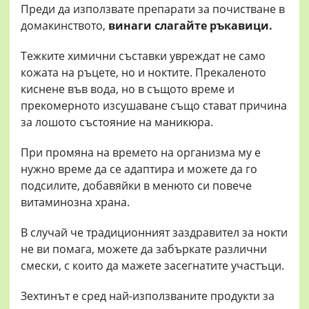
Преди да използвате препарати за почистване в
домакинството,
винаги слагайте
ръкавици.
Тежките химични съставки увреждат не само
кожата на ръцете, но и ноктите. Прекаленото
киснене във вода, но в същото време и
прекомерното изсушаване също стават причина
за лошото състояние на маникюра.
При промяна на времето на организма му е
нужно време да се адаптира и можете да го
подсилите, добавяйки в менюто си повече
витаминозна храна.
В случай че традиционният заздравител за нокти
не ви помага, можете да забъркате различни
смески, с които да мажете засегнатите участъци.
Зехтинът е сред най-използваните продукти за