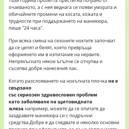
Тази година пролетта пристигна по-рано от
очакваното, а с нея веднага се появи умората и
обичайните промени на косата, кожата и
трудности при поддържането на маникюра,
пише "24 часа".
При всяка смяна на сезоните ноктите започват
да се цепят и белят, което превръща
оформянето им в изпитание на нервите.
Непрекъснато някое ъгълче се отчупва и
съсипва добре нанесения лак.
Когато разслояването на нокътната плочка
не е
свързано
със
сериозен
здравословен
проблем
като
заболяване на
щитовидната
жлеза
например, можете да се опитате да
заздравите маникюра си с подръчни
средства.Добре е да следвате и няколко основни