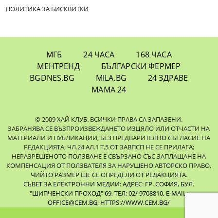
ПОЛИТИКА ЗА БИСКВИТКИ
МГБ
24 ЧАСА
168 ЧАСА
МЕНТРЕНД
БЪЛГАРСКИ ФЕРМЕР
BGDNES.BG
MILA.BG
24 ЗДРАВЕ
МАМА 24
© 2009 ХАЙ КЛУБ. ВСИЧКИ ПРАВА СА ЗАПАЗЕНИ.
ЗАБРАНЯВА СЕ ВЪЗПРОИЗВЕЖДАНЕТО ИЗЦЯЛО ИЛИ ОТЧАСТИ НА
МАТЕРИАЛИ И ПУБЛИКАЦИИ, БЕЗ ПРЕДВАРИТЕЛНО СЪГЛАСИЕ НА
РЕДАКЦИЯТА; ЧЛ.24 АЛ.1 Т.5 ОТ ЗАВПСП НЕ СЕ ПРИЛАГА;
НЕРАЗРЕШЕНОТО ПОЛЗВАНЕ Е СВЪРЗАНО СЪС ЗАПЛАЩАНЕ НА
КОМПЕНСАЦИЯ ОТ ПОЛЗВАТЕЛЯ ЗА НАРУШЕНО АВТОРСКО ПРАВО,
ЧИЙТО РАЗМЕР ЩЕ СЕ ОПРЕДЕЛИ ОТ РЕДАКЦИЯТА.
СЪВЕТ ЗА ЕЛЕКТРОННИ МЕДИИ: АДРЕС: ГР. СОФИЯ, БУЛ.
"ШИПЧЕНСКИ ПРОХОД" 69, ТЕЛ: 02/ 9708810,
E-MAIL:
OFFICE@CEM.BG
,
HTTPS://WWW.CEM.BG/