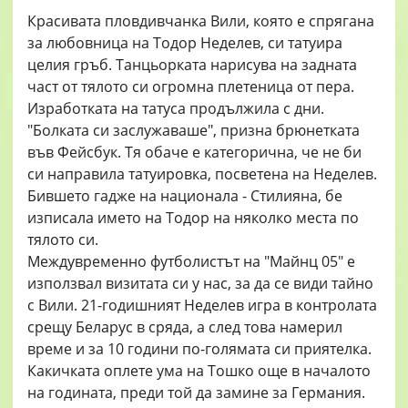
Красивата пловдивчанка Вили, която е спрягана
за любовница на Тодор Неделев, си татуира
целия гръб. Танцьорката нарисува на задната
част от тялото си огромна плетеница от пера.
Изработката на татуса продължила с дни.
"Болката си заслужаваше", призна брюнетката
във Фейсбук. Тя обаче е категорична, че не би
си направила татуировка, посветена на Неделев.
Бившето гадже на национала - Стилияна, бе
изписала името на Тодор на няколко места по
тялото си.
Междувременно футболистът на "Майнц 05" е
използвал визитата си у нас, за да се види тайно
с Вили. 21-годишният Неделев игра в контролата
срещу Беларус в сряда, а след това намерил
време и за 10 години по-голямата си приятелка.
Какичката оплете ума на Тошко още в началото
на годината, преди той да замине за Германия.