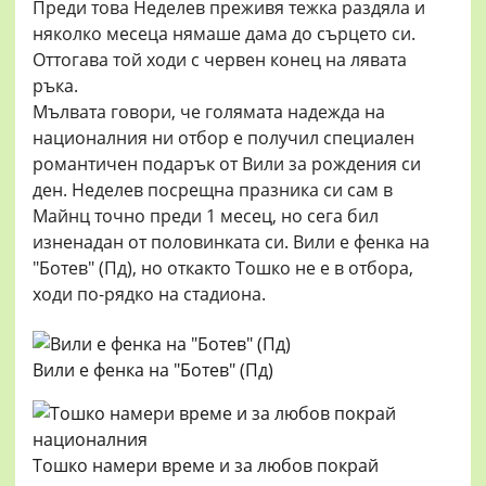
Преди това Неделев преживя тежка раздяла и
няколко месеца нямаше дама до сърцето си.
Оттогава той ходи с червен конец на лявата
ръка.
Мълвата говори, че голямата надежда на
националния ни отбор е получил специален
романтичен подарък от Вили за рождения си
ден. Неделев посрещна празника си сам в
Майнц точно преди 1 месец, но сега бил
изненадан от половинката си. Вили е фенка на
"Ботев" (Пд), но откакто Тошко не е в отбора,
ходи по-рядко на стадиона.
Вили е фенка на "Ботев" (Пд)
Тошко намери време и за любов покрай