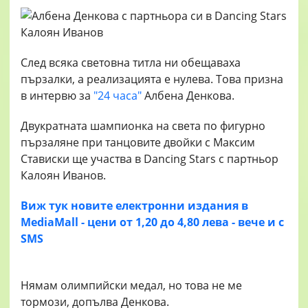
След всяка световна титла ни обещаваха
пързалки, а реализацията е нулева. Това призна
в интервю за
"24 часа"
Албена Денкова.
Двукратната шампионка на света по фигурно
пързаляне при танцовите двойки с Максим
Стависки ще участва в Dancing Stars с партньор
Калоян Иванов.
Виж тук новите електронни издания в
MediaMall - цени от 1,20 до 4,80 лева - вече и с
SMS
Нямам олимпийски медал, но това не ме
тормози, допълва Денкова.