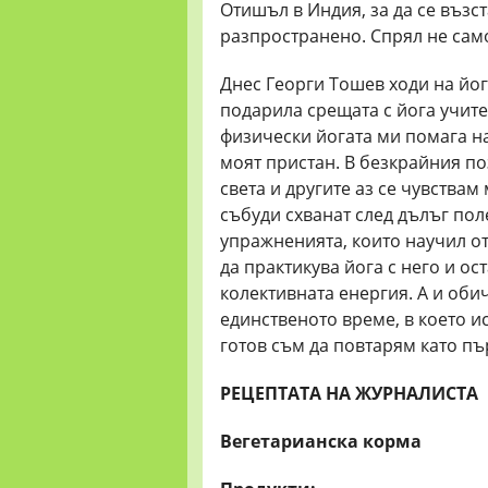
Отишъл в Индия, за да се възс
разпространено. Спрял не само
Днес Георги Тошев ходи на йо
подарила срещата с йога учите
физически йогата ми помага н
моят пристан. В безкрайния по
света и другите аз се чувствам
събуди схванат след дълъг поле
упражненията, които научил о
да практикува йога с него и ос
колективната енергия. А и обич
единственото време, в което ис
готов съм да повтарям като пъ
РЕЦЕПТАТА НА ЖУРНАЛИСТА
Вегетарианска корма