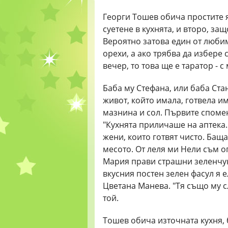
Георги Тошев обича простите я
суетене в кухнята, и второ, за
Вероятно затова един от любим
орехи, а ако трябва да избере 
вечер, то това ще е таратор - с
Баба му Стефана, или баба Стан
живот, който имала, готвела им
мазнина и сол. Първите спомен
"Кухнята приличаше на аптека.
жени, които готвят чисто. Бащ
месото. От леля ми Нели съм о
Мария прави страшни зеленчуко
вкусния постен зелен фасул я е
Цветана Манева. "Тя също му сл
той.
Тошев обича източната кухня, б