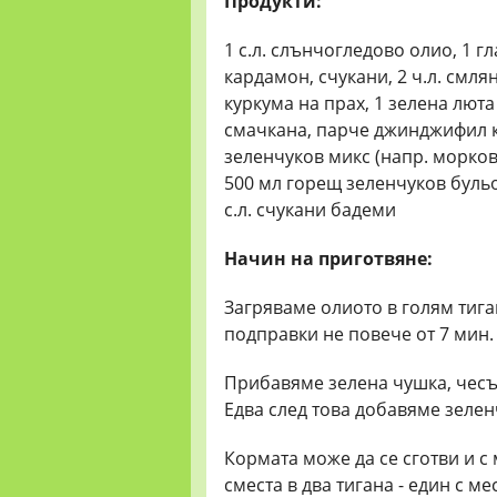
Продукти:
1 с.л. слънчогледово олио, 1 г
кардамон, счукани, 2 ч.л. смлян
куркума на прах, 1 зелена люта
смачкана, парче джинджифил ко
зеленчуков микс (напр. морков
500 мл горещ зеленчуков бульон
с.л. счукани бадеми
Начин на приготвяне:
Загряваме олиото в голям тига
подправки не повече от 7 мин.
Прибавяме зелена чушка, чес
Едва след това добавяме зеле
Кормата може да се сготви и с
сместа в два тигана - един с м