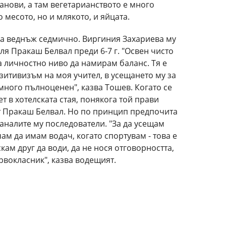
танови, а там вегетарианството е много
 месото, но и млякото, и яйцата.
га веднъж седмично. Виргиния Захариева му
ля Пракаш Белвал преди 6-7 г. "Освен чисто
а личностно ниво да намирам баланс. Тя е
зитивизъм на моя учител, в усещането му за
 много пълноценен", казва Тошев. Когато се
т в хотелската стая, понякога той прави
т Пракаш Белвал. Но по принцип предпочита
таналите му последователи. "За да усещам
ам да имам водач, когато спортувам - това е
кам друг да води, да не нося отговорността,
рвокласник", казва водещият.