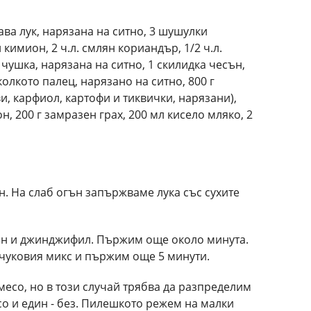
лава лук, нарязана на ситно, 3 шушулки
 кимион, 2 ч.л. смлян кориандър, 1/2 ч.л.
 чушка, нарязана на ситно, 1 скилидка чесън,
лкото палец, нарязано на ситно, 800 г
и, карфиол, картофи и тиквички, нарязани),
, 200 г замразен грах, 200 мл кисело мляко, 2
н. На слаб огън запържваме лука със сухите
ън и джинджифил. Пържим още около минута.
нчуковия микс и пържим още 5 минути.
 месо, но в този случай трябва да разпределим
есо и един - без. Пилешкото режем на малки