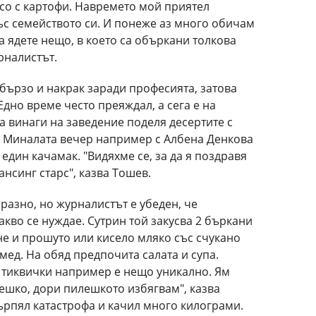
месо с картофи. Навремето мой приятел
с семейството си. И понеже аз много обичам
а ядете нещо, в което са объркани толкова
рналистът.
 бързо и накрак заради професията, затова
 Едно време често преяждал, а сега е на
ва винаги на заведение поделя десертите с
е. Миналата вечер например с Албена Денкова
един качамак. "Видяхме се, за да я поздравя
ансинг старс", казва Тошев.
разно, но журналистът е убеден, че
акво се нуждае. Сутрин той закусва 2 бъркани
не и прошуто или кисело мляко със счукано
мед. На обяд предпочита салата и супа.
С тиквички например е нещо уникално. Ям
лешко, дори пилешкото избягвам", казва
ърпял катастрофа и качил много килограми.