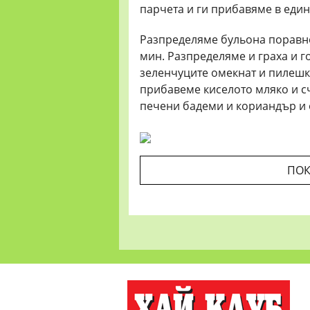
парчета и ги прибавяме в един
Разпределяме бульона поравно
мин. Разпределяме и граха и г
зеленчуците омекнат и пилешко
прибавеме киселото мляко и с
печени бадеми и кориандър и 
ПОК