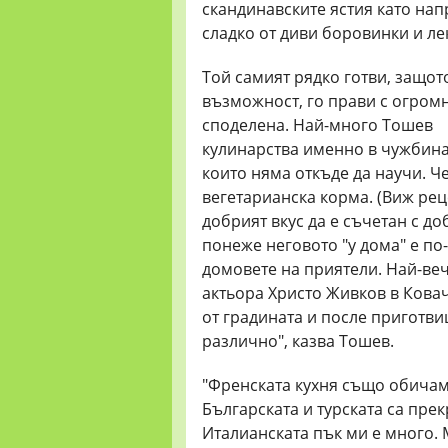
скандинавските ястия като на
сладко от диви боровинки и ле
Той самият рядко готви, защото
възможност, го прави с огромн
споделена. Най-много Тошев
кулинарства именно в чужбина 
които няма откъде да научи. Ч
вегетарианска корма. (Виж рец
добрият вкус да е съчетан с доб
понеже неговото "у дома" е по-
домовете на приятели. Най-ве
актьора Христо Живков в Ковач
от градината и после приготви
различно", казва Тошев.
"Френската кухня също обичам,
Българската и турската са пре
Италианската пък ми е много.