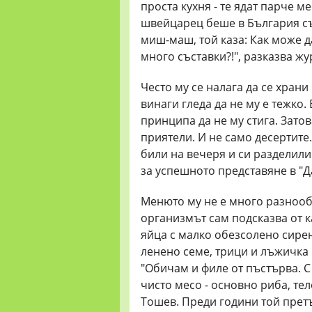
проста кухня - те ядат парче 
швейцарец беше в България съ
миш-маш, той каза: Как може д
много съставки?!", разказва жу
Често му се налага да се храни
винаги гледа да не му е тежко.
принципа да не му стига. Зато
приятели. И не само десертит
били на вечеря и си разделили 
за успешното представяне в "Д
Менюто му не е много разнооб
организмът сам подсказва от к
яйца с малко обезсолено сире
ленено семе, трици и лъжичка 
"Обичам и филе от пъстърва. 
чисто месо - основно риба, те
Тошев. Преди години той прет