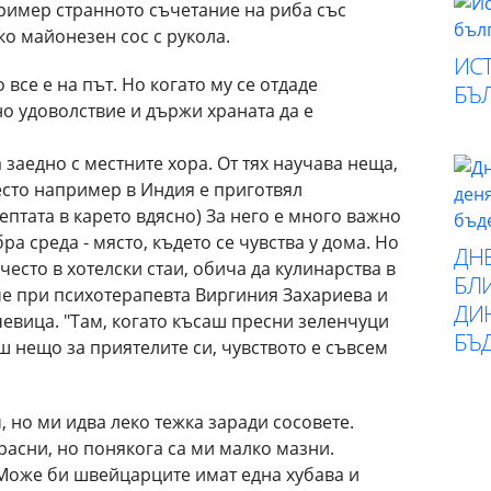
пример странното съчетание на риба със
ко майонезен сос с рукола.
ИСТ
 все е на път. Но когато му се отдаде
БЪ
о удоволствие и държи храната да е
заедно с местните хора. От тях научава неща,
есто например в Индия е приготвял
ептата в карето вдясно) За него е много важно
ра среда - място, където се чувства у дома. Но
ДН
често в хотелски стаи, обича да кулинарства в
БЛИ
че при психотерапевта Виргиния Захариева и
ДИ
евица. "Там, когато късаш пресни зеленчуци
БЪ
ш нещо за приятелите си, чувството е съвсем
 но ми идва леко тежка заради сосовете.
красни, но понякога са ми малко мазни.
 Може би швейцарците имат една хубава и