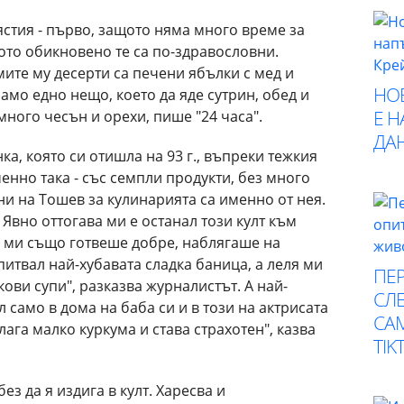
стия - първо, защото няма много време за
щото обикновено те са по-здравословни.
ите му десерти са печени ябълки с мед и
НО
само едно нещо, което да яде сутрин, обед и
Е 
 много чесън и орехи, пише "24 часа".
ДА
ка, която си отишла на 93 г., въпреки тежкия
енно така - със семпли продукти, без много
и на Тошев за кулинарията са именно от нея.
 Явно оттогава ми е останал този култ към
а ми също готвеше добре, наблягаше на
питвал най-хубавата сладка баница, а леля ми
ПЕР
ви супи", разказва журналистът. А най-
СЛЕ
л само в дома на баба си и в този на актрисата
СА
ага малко куркума и става страхотен", казва
TIK
ез да я издига в култ. Харесва и