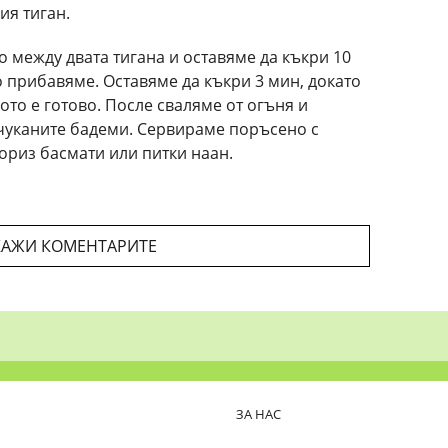
ия тиган.
 между двата тигана и оставяме да къкри 10
о прибавяме. Оставяме да къкри 3 мин, докато
то е готово. После сваляме от огъня и
чуканите бадеми. Сервираме поръсено с
ориз басмати или питки наан.
АЖИ КОМЕНТАРИТЕ
ЗА НАС