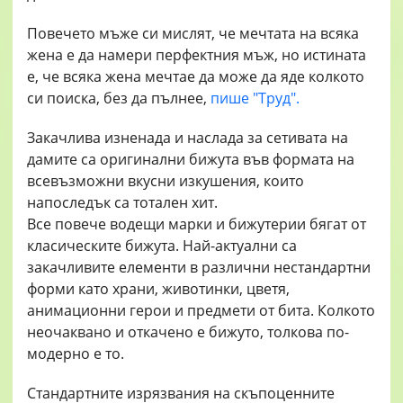
Повечето мъже си мислят, че мечтата на всяка
жена е да намери перфектния мъж, но истината
е, че всяка жена мечтае да може да яде колкото
си поиска, без да пълнее,
пише "Труд".
Закачлива изненада и наслада за сетивата на
дамите са оригинални бижута във формата на
всевъзможни вкусни изкушения, които
напоследък са тотален хит.
Все повече водещи марки и бижутерии бягат от
класическите бижута. Най-актуални са
закачливите елементи в различни нестандартни
форми като храни, животинки, цветя,
анимационни герои и предмети от бита. Колкото
неочаквано и откачено е бижуто, толкова по-
модерно е то.
Стандартните изрязвания на скъпоценните