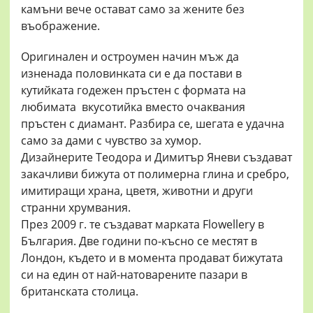
камъни вече остават само за жените без
въображение.
Оригинален и остроумен начин мъж да
изненада половинката си е да постави в
кутийката годежен пръстен с формата на
любимата вкусотийка вместо очаквания
пръстен с диамант. Разбира се, шегата е удачна
само за дами с чувство за хумор.
Дизайнерите Теодора и Димитър Яневи създават
закачливи бижута от полимерна глина и сребро,
имитиращи храна, цветя, животни и други
странни хрумвания.
През 2009 г. те създават марката Flowellery в
България. Две години по-късно се местят в
Лондон, където и в момента продават бижутата
си на един от най-натоварените пазари в
британската столица.