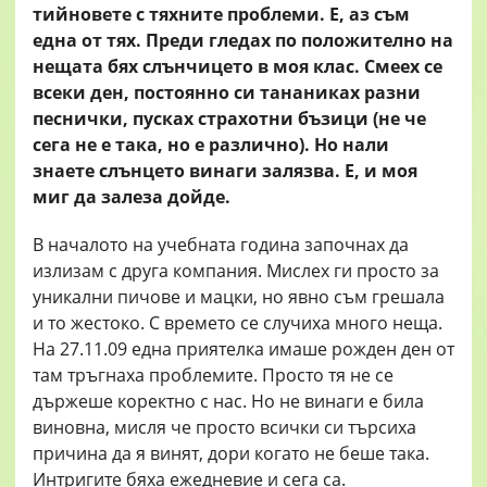
тийновете с тяхните проблеми. Е, аз съм
една от тях. Преди гледах по положително на
нещата бях слънчицето в моя клас. Смеех се
всеки ден, постоянно си тананиках разни
песнички, пусках страхотни бъзици (не че
сега не е така, но е различно). Но нали
знаете слънцето винаги залязва. Е, и моя
миг да залеза дойде.
В началото на учебната година започнах да
излизам с друга компания. Мислех ги просто за
уникални пичове и мацки, но явно съм грешала
и то жестоко. С времето се случиха много неща.
На 27.11.09 една приятелка имаше рожден ден от
там тръгнаха проблемите. Просто тя не се
държеше коректно с нас. Но не винаги е била
виновна, мисля че просто всички си търсиха
причина да я винят, доpи когато не беше така.
Интригите бяха ежедневие и сега са.