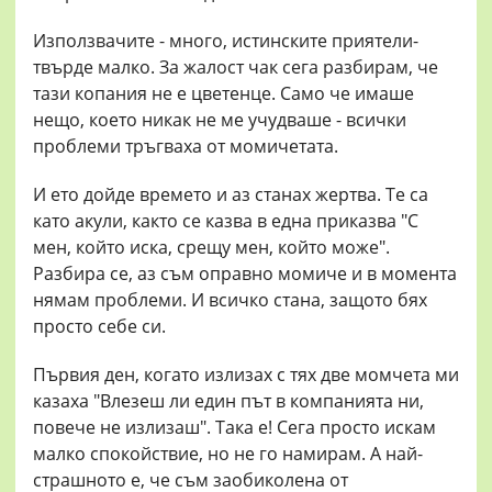
Използвачите - много, истинските приятели-
твърде малко. За жалост чак сега разбирам, че
тази копания не е цветенце. Само че имаше
нещо, което никак не ме учудваше - всички
проблеми тръгваха от момичетата.
И ето дойде времето и аз станах жертва. Те са
като акули, както се казва в една приказва "С
мен, който иска, срещу мен, който може".
Разбира се, аз съм оправно момиче и в момента
нямам проблеми. И всичко стана, защото бях
просто себе си.
Първия ден, когато излизах с тях две момчета ми
казаха "Влезеш ли един път в компанията ни,
повече не излизаш". Така е! Сега просто искам
малко спокойствие, но не го намирам. А най-
страшното е, че съм заобиколена от