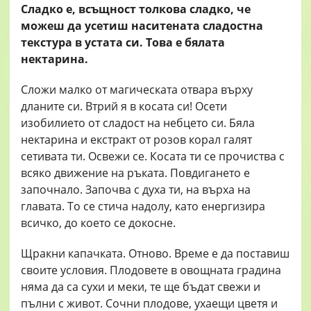
Сладко е, всъщност толкова сладко, че
можеш да усетиш наситената сладостна
текстура в устата си. Това е бялата
нектарина.
Сложи малко от магическата отвара върху
дланите си. Втрий я в косата си! Осети
изобилието от сладост на небцето си. Бяла
нектарина и екстракт от розов корал галят
сетивата ти. Освежи се. Косата ти се прочиства с
всяко движение на ръката. Повдигането е
започнало. Започва с духа ти, на върха на
главата. То се стича надолу, като енергизира
всичко, до което се докосне.
Щракни капачката. Отново. Време е да поставиш
своите условия. Плодовете в овощната градина
няма да са сухи и меки, те ще бъдат свежи и
пълни с живот. Сочни плодове, ухаещи цветя и