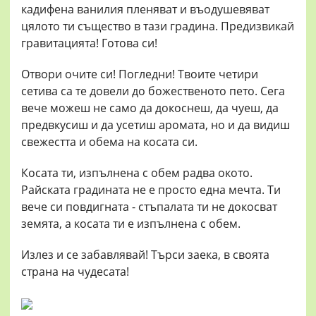
кадифена ванилия пленяват и въодушевяват
цялото ти същество в тази градина. Предизвикай
гравитацията! Готова си!
Отвори очите си! Погледни! Твоите четири
сетива са те довели до божественото пето. Сега
вече можеш не само да докоснеш, да чуеш, да
предвкусиш и да усетиш аромата, но и да видиш
свежестта и обема на косата си.
Косата ти, изпълнена с обем радва окото.
Райската градината не е просто една мечта. Ти
вече си повдигната - стъпалата ти не докосват
земята, а косата ти е изпълнена с обем.
Излез и се забавлявай! Търси заека, в своята
страна на чудесата!